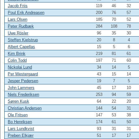
Jacob Friis
119
46
32
Poul Erik Andreasen
200
76
57
Lars Olsen
185
70
52
Peter Rudbæk
284
108
78
Uwe Rösler
96
35
30
Steffen Kielstrup
20
8
4
Albert Capellas
15
5
6
Kim Brink
219
81
61
Colin Todd
197
71
60
Nickolai Lund
34
14
5
Per Westergaard
43
15
14
Jesper Pedersen
19
7
5
John Lammers
45
17
10
Niels Frederiksen
253
94
59
Søren Kusk
64
22
20
Christian Andersen
144
54
31
Ole Fritsen
147
53
38
Bo Henriksen
174
61
50
Lars Lundkvist
93
31
31
Preben Elkjær
51
17
17