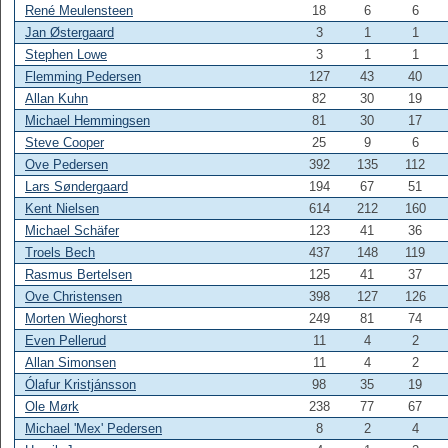
René Meulensteen
18
6
6
Jan Østergaard
3
1
1
Stephen Lowe
3
1
1
Flemming Pedersen
127
43
40
Allan Kuhn
82
30
19
Michael Hemmingsen
81
30
17
Steve Cooper
25
9
6
Ove Pedersen
392
135
112
Lars Søndergaard
194
67
51
Kent Nielsen
614
212
160
Michael Schäfer
123
41
36
Troels Bech
437
148
119
Rasmus Bertelsen
125
41
37
Ove Christensen
398
127
126
Morten Wieghorst
249
81
74
Even Pellerud
11
4
2
Allan Simonsen
11
4
2
Ólafur Kristjánsson
98
35
19
Ole Mørk
238
77
67
Michael 'Mex' Pedersen
8
2
4