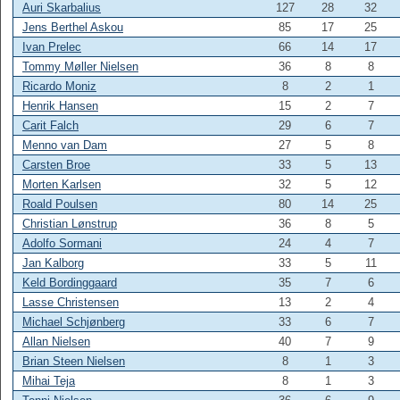
Auri Skarbalius
127
28
32
Jens Berthel Askou
85
17
25
Ivan Prelec
66
14
17
Tommy Møller Nielsen
36
8
8
Ricardo Moniz
8
2
1
Henrik Hansen
15
2
7
Carit Falch
29
6
7
Menno van Dam
27
5
8
Carsten Broe
33
5
13
Morten Karlsen
32
5
12
Roald Poulsen
80
14
25
Christian Lønstrup
36
8
5
Adolfo Sormani
24
4
7
Jan Kalborg
33
5
11
Keld Bordinggaard
35
7
6
Lasse Christensen
13
2
4
Michael Schjønberg
33
6
7
Allan Nielsen
40
7
9
Brian Steen Nielsen
8
1
3
Mihai Teja
8
1
3