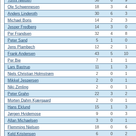
Tonni Nielsen
36
6
9
Ole Schwennesen
18
3
4
Anders Linderoth
30
6
3
Michael Boris
14
2
3
Jesper Fredberg
14
3
0
Per Frandsen
32
4
8
Peter Sand
5
1
0
Jens Plambech
12
2
1
Frank Andersen
43
5
10
Per Bie
7
1
1
Lars Bastrup
11
1
3
Niels Christian Holmstrøm
2
0
1
Mikkel Jespersen
2
0
1
Niki Zimling
2
0
1
Peter Grahn
22
3
2
Morten Dahm Kjærgaard
2
0
1
Hans Eklund
15
1
3
Jørgen Hvidemose
9
0
3
Allan Michaelsen
3
0
1
Flemming Nielsen
18
0
6
Keld Kristensen
6
0
2