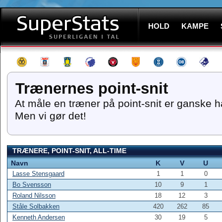
HOLD
KAMPE
Trænernes point-snit
At måle en træner på point-snit er ganske h
Men vi gør det!
TRÆNERE, POINT-SNIT, ALL-TIME
Navn
K
V
U
Lasse Stensgaard
1
1
0
Bo Svensson
10
9
1
Roland Nilsson
18
12
3
Ståle Solbakken
420
262
85
Kenneth Andersen
30
19
5