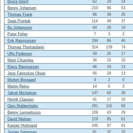
Bruce Rioch
62
29
14
Benny Johansen
210
96
53
Thomas Frank
86
38
25
Sepp Piontek
114
49
37
Bo Johansson
64
28
19
Peter Feher
7
3
2
Erik Rasmussen
194
86
46
Thomas Thomasberg
314
139
74
Uffe Pedersen
59
25
17
Marti Cifuentes
36
15
10
Klavs Rasmussen
46
19
13
Jens Fønsskov Olsen
66
29
13
Morten Bisgaard
4
2
0
Martin Retov
14
6
3
Jakob Michelsen
147
60
39
Henrik Clausen
41
17
10
Glen Riddersholm
281
116
69
Benny Lennartsson
109
43
29
David Nielsen
219
85
61
Kasper Hjulmand
245
97
61
Jesper Sørensen
81
32
20