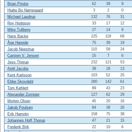
Brian Priske
62
39
9
Hjalte Bo Nørregaard
3
2
0
Michael Laudrup
132
76
31
Roy Hodgson
33
17
12
Mike Tullberg
27
14
9
Hans Backe
225
118
68
Åge Hareide
75
39
19
Jacob Neestrup
110
58
24
Carsten V. Jensen
15
7
6
Jess Thorup
232
121
53
Ariël Jacobs
38
18
13
Kent Karlsson
103
52
25
Ebbe Skovdahl
280
142
61
Tom Køhlert
89
43
23
Alexander Zorniger
127
62
29
Morten Olsen
45
20
16
Jakob Poulsen
84
38
26
Erik Hamrén
158
75
38
Johannes Hoff Thorup
47
21
15
Frederik Birk
22
10
6