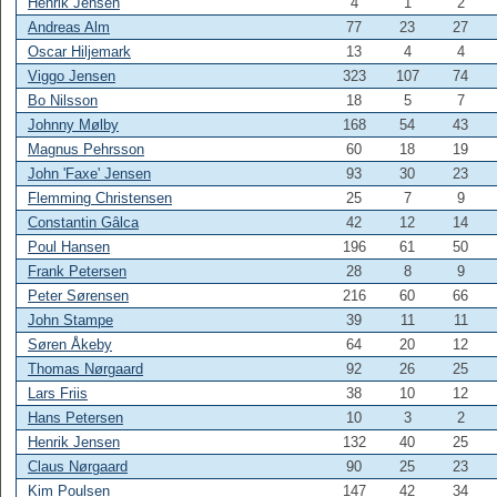
Henrik Jensen
4
1
2
Andreas Alm
77
23
27
Oscar Hiljemark
13
4
4
Viggo Jensen
323
107
74
Bo Nilsson
18
5
7
Johnny Mølby
168
54
43
Magnus Pehrsson
60
18
19
John 'Faxe' Jensen
93
30
23
Flemming Christensen
25
7
9
Constantin Gâlca
42
12
14
Poul Hansen
196
61
50
Frank Petersen
28
8
9
Peter Sørensen
216
60
66
John Stampe
39
11
11
Søren Åkeby
64
20
12
Thomas Nørgaard
92
26
25
Lars Friis
38
10
12
Hans Petersen
10
3
2
Henrik Jensen
132
40
25
Claus Nørgaard
90
25
23
Kim Poulsen
147
42
34