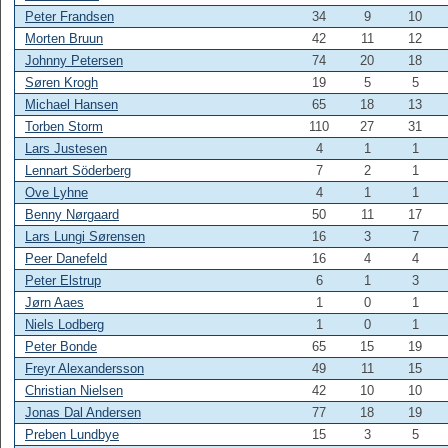
Peter Frandsen
34
9
10
Morten Bruun
42
11
12
Johnny Petersen
74
20
18
Søren Krogh
19
5
5
Michael Hansen
65
18
13
Torben Storm
110
27
31
Lars Justesen
4
1
1
Lennart Söderberg
7
2
1
Ove Lyhne
4
1
1
Benny Nørgaard
50
11
17
Lars Lungi Sørensen
16
3
7
Peer Danefeld
16
4
4
Peter Elstrup
6
1
3
Jørn Aaes
1
0
1
Niels Lodberg
1
0
1
Peter Bonde
65
15
19
Freyr Alexandersson
49
11
15
Christian Nielsen
42
10
10
Jonas Dal Andersen
77
18
19
Preben Lundbye
15
3
5