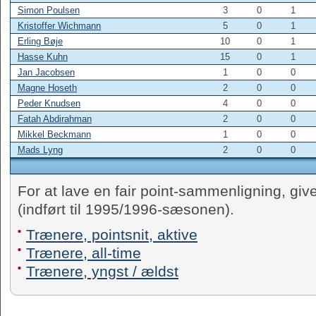
Simon Poulsen
3
0
1
Kristoffer Wichmann
5
0
1
Erling Bøje
10
0
1
Hasse Kuhn
15
0
1
Jan Jacobsen
1
0
0
Magne Hoseth
2
0
0
Peder Knudsen
4
0
0
Fatah Abdirahman
2
0
0
Mikkel Beckmann
1
0
0
Mads Lyng
2
0
0
For at lave en fair point-sammenligning, give
(indført til 1995/1996-sæsonen).
Trænere, pointsnit, aktive
Trænere, all-time
Trænere, yngst / ældst