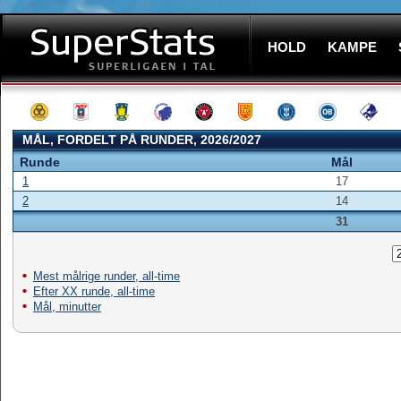
HOLD
KAMPE
MÅL, FORDELT PÅ RUNDER, 2026/2027
Runde
Mål
1
17
2
14
31
Mest målrige runder, all-time
Efter XX runde, all-time
Mål, minutter