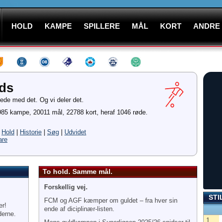
HOLD
KAMPE
SPILLERE
MÅL
KORT
ANDRE
ads
ssede med det. Og vi deler det.
 6985 kampe, 20011 mål, 22788 kort, heraf 1046 røde.
|
Hold
|
Historie
|
Søg
|
Udvidet
are
To hold. Samme mål.
Forskellig vej.
STI
FCM og AGF kæmper om guldet – fra hver sin
er!
ende af diciplinær-listen.
nderne.
1.