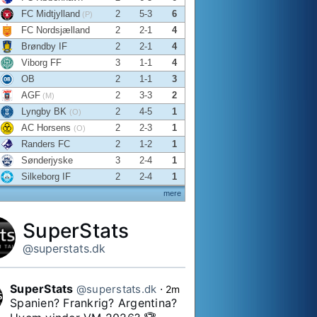
FC Midtjylland
2
5-3
6
(P)
FC Nordsjælland
2
2-1
4
Brøndby IF
2
2-1
4
Viborg FF
3
1-1
4
OB
2
1-1
3
AGF
2
3-3
2
(M)
Lyngby BK
2
4-5
1
(O)
AC Horsens
2
2-3
1
(O)
Randers FC
2
1-2
1
Sønderjyske
3
2-4
1
Silkeborg IF
2
2-4
1
mere
SuperStats
@superstats.dk
SuperStats
@superstats.dk
⋅
2m
Spanien? Frankrig? Argentina?
