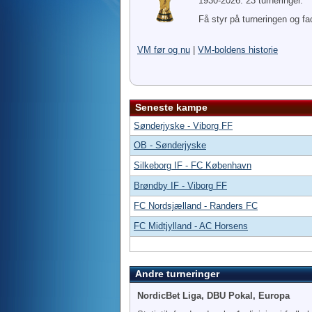
1930-2026. 23 turneringer.
Få styr på turneringen og fa
VM før og nu
|
VM-boldens historie
Seneste kampe
Sønderjyske - Viborg FF
OB - Sønderjyske
Silkeborg IF - FC København
Brøndby IF - Viborg FF
FC Nordsjælland - Randers FC
FC Midtjylland - AC Horsens
Andre turneringer
NordicBet Liga, DBU Pokal, Europa