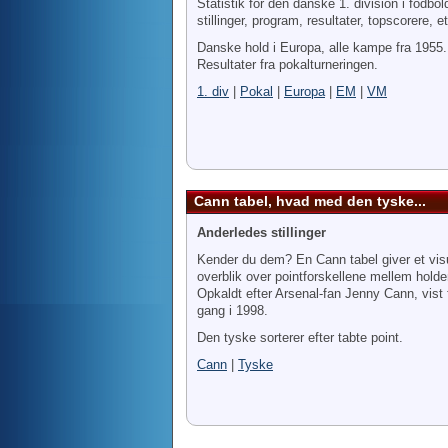
Statistik for den danske 1. division i fodbol
stillinger, program, resultater, topscorere, e
Danske hold i Europa, alle kampe fra 1955.
Resultater fra pokalturneringen.
1. div
|
Pokal
|
Europa
|
EM
|
VM
Cann tabel, hvad med den tyske...
Anderledes stillinger
Kender du dem? En Cann tabel giver et vis
overblik over pointforskellene mellem holde
Opkaldt efter Arsenal-fan Jenny Cann, vist 
gang i 1998.
Den tyske sorterer efter tabte point.
Cann
|
Tyske