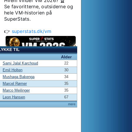
Hvem vinder VM 2026? 🏆

Se favoritterne, outsiderne og 
hele VM-historien på 
SuperStats.

👉 
superstats.dk/vm
LYKKE TIL
Alder
Sami Jalal Karchoud
22
Emil Holten
30
Mushaga Bakenga
34
Marcel Rømer
35
Marco Meilinger
35
Leon Hansen
67
mere