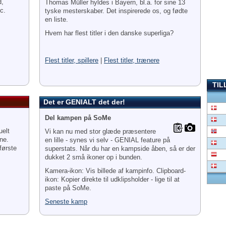
d,
Thomas Müller hyldes i Bayern, bl.a. for sine 13
tc.
tyske mesterskaber. Det inspirerede os, og fødte
en liste.
Hvem har flest titler i den danske superliga?
Flest titler, spillere
|
Flest titler, trænere
TIL
Det er GENIALT det der!
Del kampen på SoMe
uelt
Vi kan nu med stor glæde præsentere
ne.
en lille - synes vi selv - GENIAL feature på
første
superstats. Når du har en kampside åben, så er der
dukket 2 små ikoner op i bunden.
Kamera-ikon: Vis billede af kampinfo. Clipboard-
ikon: Kopier direkte til udklipsholder - lige til at
paste på SoMe.
Seneste kamp