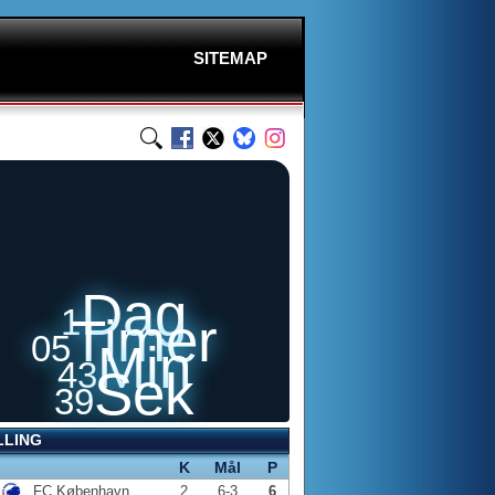
SITEMAP
Dag
1
Timer
05
Min
43
Sek
39
LLING
K
Mål
P
FC København
2
6-3
6