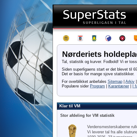
Nørderiets holdepl
Tal, statistik og kurver. Fodbold! Vi er to
Siden superligaens start er det blevet til
Det er basis for mange sjove statistikker.
For overblikket anbefales
Sitemap
|
Arkiv
Populære sider
Program
|
Karantæner
|
I f
Klar til VM
Stor afdeling for VM statistik
Verdensmesterskaberne rull
Vi leverer tal fra alle slutru