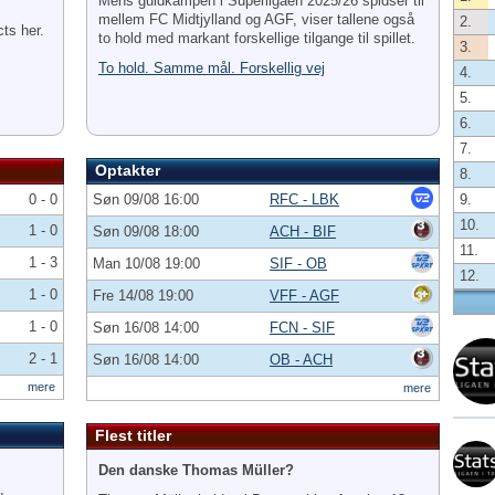
Mens guldkampen i Superligaen 2025/26 spidser til
mellem FC Midtjylland og AGF, viser tallene også
2.
cts her.
to hold med markant forskellige tilgange til spillet.
3.
To hold. Samme mål. Forskellig vej
4.
5.
6.
7.
Optakter
8.
0 - 0
Søn 09/08 16:00
RFC - LBK
9.
10.
1 - 0
Søn 09/08 18:00
ACH - BIF
11.
1 - 3
Man 10/08 19:00
SIF - OB
12.
1 - 0
Fre 14/08 19:00
VFF - AGF
1 - 0
Søn 16/08 14:00
FCN - SIF
2 - 1
Søn 16/08 14:00
OB - ACH
mere
mere
Flest titler
Den danske Thomas Müller?