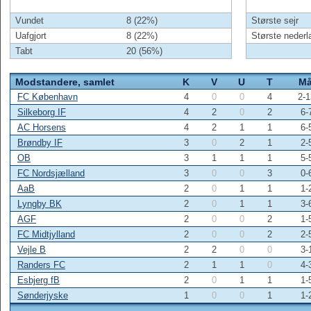
Vundet
8 (22%)
Største sejr
Uafgjort
8 (22%)
Største nederl
Tabt
20 (56%)
Modstandere, samlet
K
V
U
T
Må
FC København
4
0
0
4
2-1
Silkeborg IF
4
2
0
2
6-
AC Horsens
4
2
1
1
6-
Brøndby IF
3
0
2
1
2-
OB
3
1
1
1
5-
FC Nordsjælland
3
0
0
3
0-
AaB
2
0
1
1
1-
Lyngby BK
2
0
1
1
3-
AGF
2
0
0
2
1-
FC Midtjylland
2
0
0
2
2-
Vejle B
2
2
0
0
3-
Randers FC
2
1
1
0
4-
Esbjerg fB
2
0
1
1
1-
Sønderjyske
1
0
0
1
1-