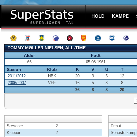
HOLD
KAMPE
TOMMY MØLLER NIELSEN, ALL-TIME
Alder
Født
65
05.08.1961
Sæson
Klub
K
V
U
T
2011/2012
HBK
20
3
5
12
2006/2007
VFF
16
5
3
8
36
8
8
20
Sæsoner
2
Debut
Klubber
2
Seneste kamp