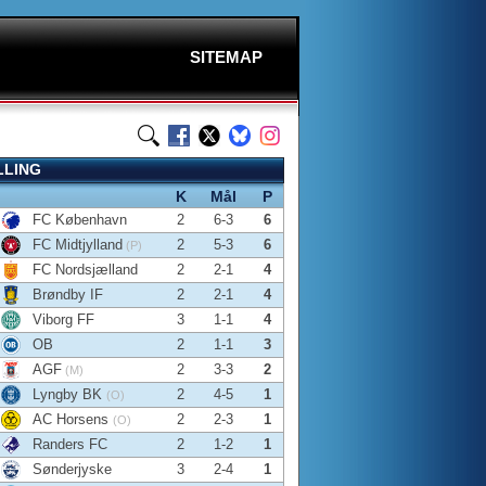
SITEMAP
LLING
K
Mål
P
FC København
2
6-3
6
FC Midtjylland
2
5-3
6
(P)
FC Nordsjælland
2
2-1
4
Brøndby IF
2
2-1
4
Viborg FF
3
1-1
4
OB
2
1-1
3
AGF
2
3-3
2
(M)
Lyngby BK
2
4-5
1
(O)
AC Horsens
2
2-3
1
(O)
Randers FC
2
1-2
1
Sønderjyske
3
2-4
1