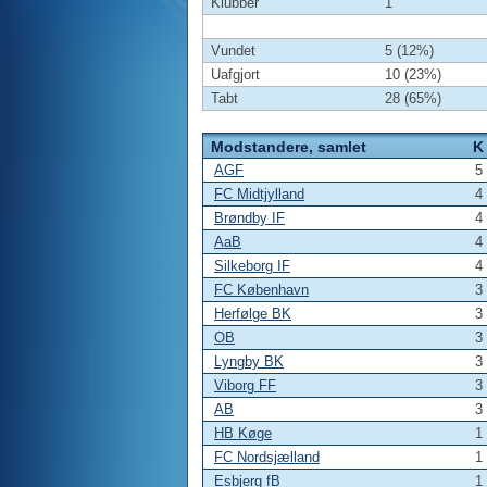
Klubber
1
Vundet
5 (12%)
Uafgjort
10 (23%)
Tabt
28 (65%)
Modstandere, samlet
K
AGF
5
FC Midtjylland
4
Brøndby IF
4
AaB
4
Silkeborg IF
4
FC København
3
Herfølge BK
3
OB
3
Lyngby BK
3
Viborg FF
3
AB
3
HB Køge
1
FC Nordsjælland
1
Esbjerg fB
1