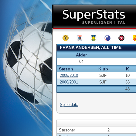
FRANK ANDERSEN, ALL-TIME
Alder
64
Sæson
Klub
K
2009/2010
SJF
10
2000/2001
SJF
33
43
Spillerdata
Sæsoner
2