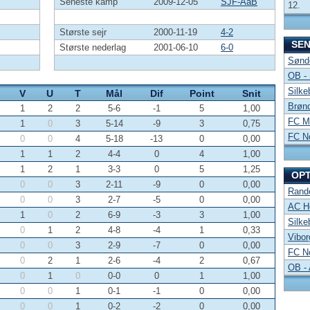
Seneste kamp
2009-12-05
SJF-AaB
12.
Største sejr
2000-11-19
4-2
SE
Største nederlag
2001-06-10
6-0
Sønde
OB -
Silke
V
U
T
Mål
Dif
Point
Snit
Brønd
1
2
2
5-6
-1
5
1,00
FC Mi
1
0
3
5-14
-9
3
0,75
FC No
0
0
4
5-18
-13
0
0,00
1
1
2
4-4
0
4
1,00
1
2
1
3-3
0
5
1,25
OP
0
0
3
2-11
-9
0
0,00
Rand
0
0
3
2-7
-5
0
0,00
AC Ho
1
0
2
6-9
-3
3
1,00
Silke
0
1
2
4-8
-4
1
0,33
Vibor
0
0
3
2-9
-7
0
0,00
FC No
0
2
1
2-6
-4
2
0,67
OB -
0
1
0
0-0
0
1
1,00
0
0
1
0-1
-1
0
0,00
0
0
1
0-2
-2
0
0,00