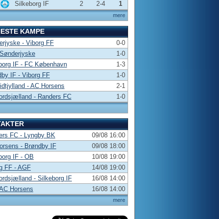
Silkeborg IF
2
2-4
1
mere
NESTE KAMPE
rjyske - Viborg FF
0-0
 Sønderjyske
1-0
borg IF - FC København
1-3
by IF - Viborg FF
1-0
dtjylland - AC Horsens
2-1
rdsjælland - Randers FC
1-0
TAKTER
ers FC - Lyngby BK
09/08 16:00
rsens - Brøndby IF
09/08 18:00
borg IF - OB
10/08 19:00
g FF - AGF
14/08 19:00
rdsjælland - Silkeborg IF
16/08 14:00
 AC Horsens
16/08 14:00
mere