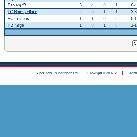
Esbjerg fB
5
4
0
1
8-4
FC Nordsjælland
2
0
1
1
3-8
AC Horsens
1
1
0
0
5-1
HB Køge
1
0
1
0
1-1
SuperStats - superligaen i tal
Copyright © 2007-26
Sitem