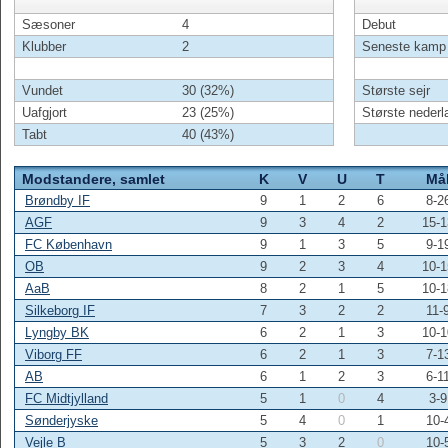
Sæsoner
4
Debut
Klubber
2
Seneste kamp
Vundet
30 (32%)
Største sejr
Uafgjort
23 (25%)
Største nederl
Tabt
40 (43%)
Modstandere, samlet
K
V
U
T
Må
Brøndby IF
9
1
2
6
8-2
AGF
9
3
4
2
15-1
FC København
9
1
3
5
9-1
OB
9
2
3
4
10-1
AaB
8
2
1
5
10-1
Silkeborg IF
7
3
2
2
11-
Lyngby BK
6
2
1
3
10-1
Viborg FF
6
2
1
3
7-1
AB
6
1
2
3
6-1
FC Midtjylland
5
1
0
4
3-9
Sønderjyske
5
4
0
1
10-
Vejle B
5
3
2
0
10-