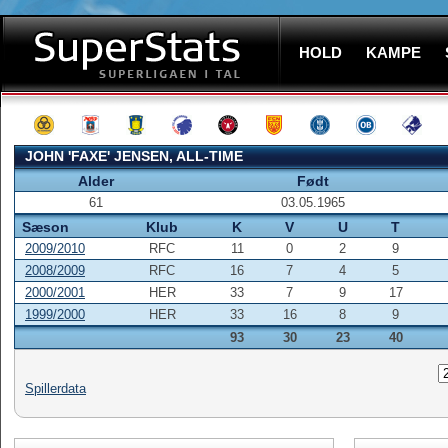
HOLD
KAMPE
JOHN 'FAXE' JENSEN, ALL-TIME
Alder
Født
61
03.05.1965
Sæson
Klub
K
V
U
T
2009/2010
RFC
11
0
2
9
2008/2009
RFC
16
7
4
5
2000/2001
HER
33
7
9
17
1999/2000
HER
33
16
8
9
93
30
23
40
Spillerdata