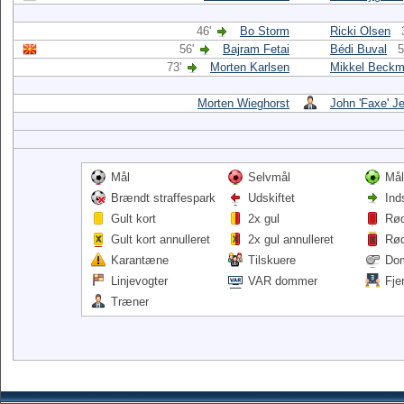
46'
Bo Storm
Ricki Olsen
56'
Bajram Fetai
Bédi Buval
5
73'
Morten Karlsen
Mikkel Beck
Morten Wieghorst
John 'Faxe' J
Mål
Selvmål
Mål
Brændt straffespark
Udskiftet
Ind
Gult kort
2x gul
Rød
Gult kort annulleret
2x gul annulleret
Rød
Karantæne
Tilskuere
Do
Linjevogter
VAR dommer
Fje
Træner