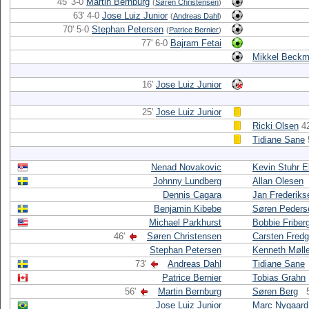
45' 3-0
Martin Bernburg
(
Søren Christensen
)
63' 4-0
Jose Luiz Junior
(
Andreas Dahl
)
70' 5-0
Stephan Petersen
(
Patrice Bernier
)
77' 6-0
Bajram Fetai
Mikkel Beck
16'
Jose Luiz Junior
25'
Jose Luiz Junior
Ricki Olsen
42
Tidiane Sane
Nenad Novakovic
Kevin Stuhr E
Johnny Lundberg
Allan Olesen
Dennis Cagara
Jan Frederiks
Benjamin Kibebe
Søren Peders
Michael Parkhurst
Bobbie Friber
46'
Søren Christensen
Carsten Fredg
Stephan Petersen
Kenneth Møll
73'
Andreas Dahl
Tidiane Sane
Patrice Bernier
Tobias Grahn
56'
Martin Bernburg
Søren Berg
Jose Luiz Junior
Marc Nygaard