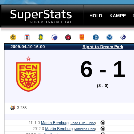
HOLD
KAMPE
2009-04-10 16:00
Right to Dream Park
6 - 1
(3 - 0)
3.235
11' 1-0
Martin Bernburg
(
Jose Luiz Junior
)
29' 2-0
Martin Bernburg
(
Andreas Dahl
)