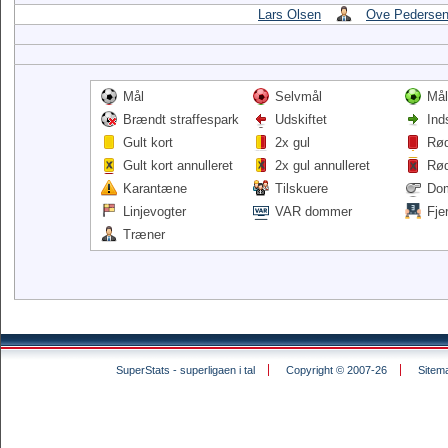
Lars Olsen
Ove Pederse
Mål
Selvmål
Mål
Brændt straffespark
Udskiftet
Ind
Gult kort
2x gul
Rød
Gult kort annulleret
2x gul annulleret
Rød
Karantæne
Tilskuere
Do
Linjevogter
VAR dommer
Fje
Træner
SuperStats - superligaen i tal
Copyright © 2007-26
Sitem