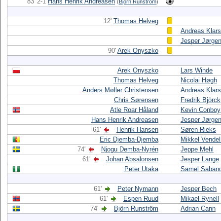
83' 2-1
Hans Henrik Andreasen
(
Björn Runström
)
12'
Thomas Helveg
Andreas Klar
Jesper Jørge
90'
Arek Onyszko
Arek Onyszko
Lars Winde
Thomas Helveg
Nicolai Høgh
Anders Møller Christensen
Andreas Klar
Chris Sørensen
Fredrik Björck
Atle Roar Håland
Kevin Conboy
Hans Henrik Andreasen
Jesper Jørge
61'
Henrik Hansen
Søren Rieks
Eric Djemba-Djemba
Mikkel Vende
74'
Njogu Demba-Nyrén
Jeppe Mehl
61'
Johan Absalonsen
Jesper Lange
Peter Utaka
Samel Sabano
61'
Peter Nymann
Jesper Bech
61'
Espen Ruud
Mikael Rynell
74'
Björn Runström
Adrian Cann