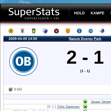
HOLD
KAMPE
2009-04-09 14:00
Nature Energy Park
2 - 1
(1 - 1)
9.562
Jesper Jørge
26' 1-1
Chris Sørensen