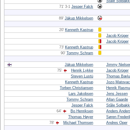
Ståle Solbak
71' 3-1
Jesper Falck
89'
Jákup Mikkelsen
20'
Kenneth Kastrup
Jacob Krüger
Jacob Krüger
73'
Kenneth Kastrup
90'
Tommy Schram
Jákup Mikkelsen
Jimmy Nielse
75'
Henrik Lykke
Jacob Krüger
Steven Lustü
Thomas Bæl
Kenneth Kastrup
Jozo Matovac
Torben Christiansen
Henrik Rasm
Lars Jakobsen
Jens Jessen
Tommy Schram
Allan Gaarde
Jesper Falck
Ståle Solbak
64'
Bo Henriksen
Anders Ander
Thomas Høyer
Søren Frederi
78'
Michael Thomsen
Andres Oper