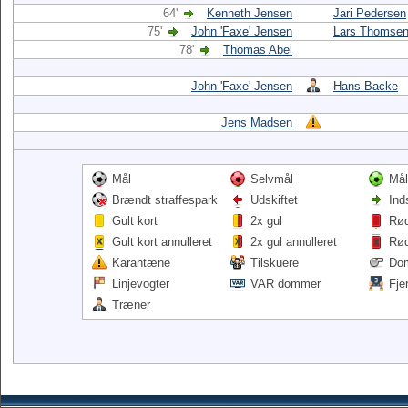
64'
Kenneth Jensen
Jari Pedersen
75'
John 'Faxe' Jensen
Lars Thomse
78'
Thomas Abel
John 'Faxe' Jensen
Hans Backe
Jens Madsen
Mål
Selvmål
Mål
Brændt straffespark
Udskiftet
Ind
Gult kort
2x gul
Rød
Gult kort annulleret
2x gul annulleret
Rød
Karantæne
Tilskuere
Do
Linjevogter
VAR dommer
Fje
Træner