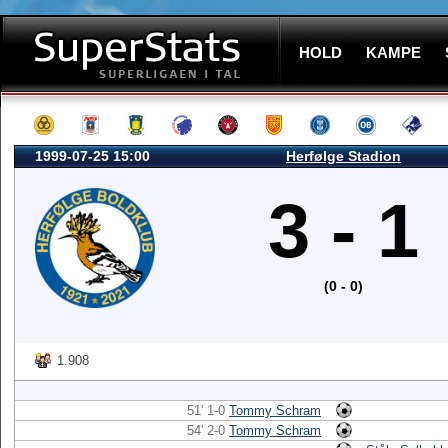
HOLD
KAMPE
1999-07-25 15:00
Herfølge Stadion
3 - 1
(0 - 0)
1.908
51' 1-0
Tommy Schram
54' 2-0
Tommy Schram