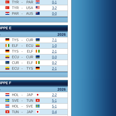
TYR
-
PAR
0-1
TYR
-
USA
3-2
PAR
-
AUS
0-0
PPE E
o
2026
TYS
-
CUR
7-1
ELF
-
ECU
1-0
TYS
-
ELF
2-1
ECU
-
CUR
0-0
CUR
-
ELF
0-2
ECU
-
TYS
2-1
PPE F
o
2026
HOL
-
JAP
2-2
SVE
-
TUN
5-1
HOL
-
SVE
5-1
TUN
-
JAP
0-4