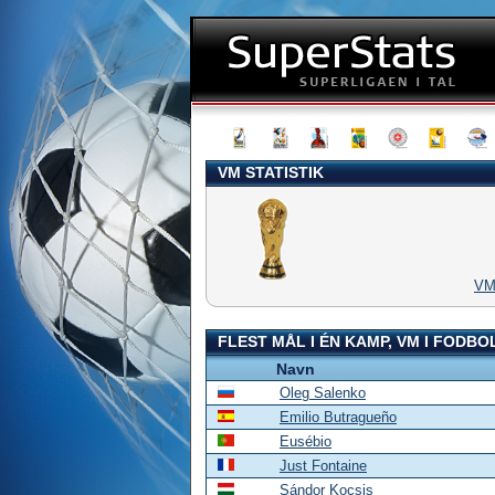
VM STATISTIK
V
FLEST MÅL I ÉN KAMP, VM I FODBO
Navn
Oleg Salenko
Emilio Butragueño
Eusébio
Just Fontaine
Sándor Kocsis