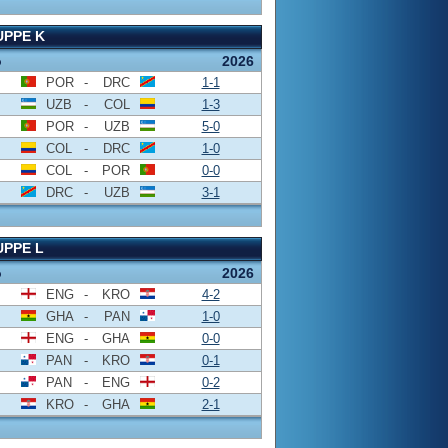
PPE K
o
2026
POR
-
DRC
1-1
UZB
-
COL
1-3
POR
-
UZB
5-0
COL
-
DRC
1-0
COL
-
POR
0-0
DRC
-
UZB
3-1
PPE L
o
2026
ENG
-
KRO
4-2
GHA
-
PAN
1-0
ENG
-
GHA
0-0
PAN
-
KRO
0-1
PAN
-
ENG
0-2
KRO
-
GHA
2-1