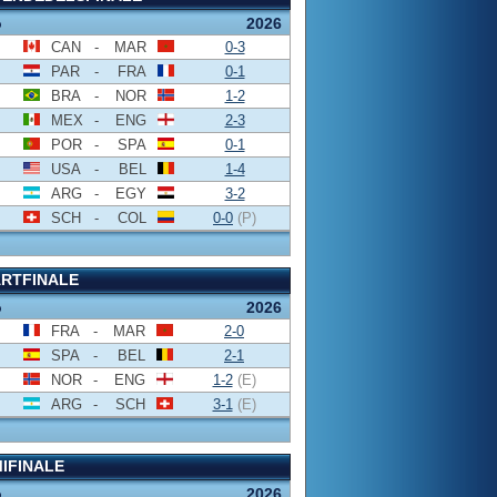
o
2026
CAN
-
MAR
0-3
PAR
-
FRA
0-1
BRA
-
NOR
1-2
MEX
-
ENG
2-3
POR
-
SPA
0-1
USA
-
BEL
1-4
ARG
-
EGY
3-2
SCH
-
COL
0-0
(P)
RTFINALE
o
2026
FRA
-
MAR
2-0
SPA
-
BEL
2-1
NOR
-
ENG
1-2
(E)
ARG
-
SCH
3-1
(E)
IFINALE
o
2026