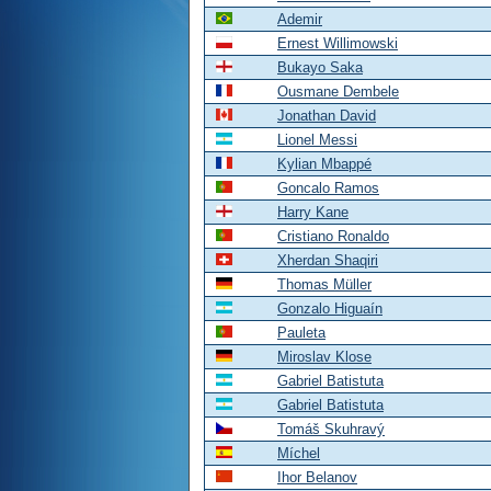
Ademir
Ernest Willimowski
Bukayo Saka
Ousmane Dembele
Jonathan David
Lionel Messi
Kylian Mbappé
Goncalo Ramos
Harry Kane
Cristiano Ronaldo
Xherdan Shaqiri
Thomas Müller
Gonzalo Higuaín
Pauleta
Miroslav Klose
Gabriel Batistuta
Gabriel Batistuta
Tomáš Skuhravý
Míchel
Ihor Belanov