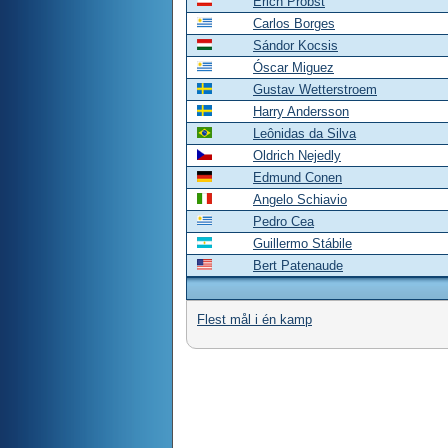
Erich Probst
Carlos Borges
Sándor Kocsis
Óscar Miguez
Gustav Wetterstroem
Harry Andersson
Leônidas da Silva
Oldrich Nejedly
Edmund Conen
Angelo Schiavio
Pedro Cea
Guillermo Stábile
Bert Patenaude
Flest mål i én kamp