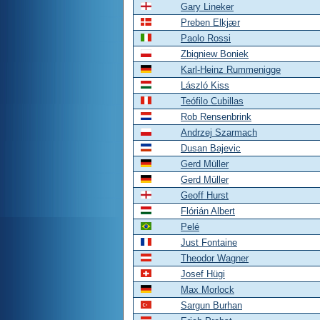
Gary Lineker
Preben Elkjær
Paolo Rossi
Zbigniew Boniek
Karl-Heinz Rummenigge
László Kiss
Teófilo Cubillas
Rob Rensenbrink
Andrzej Szarmach
Dusan Bajevic
Gerd Müller
Gerd Müller
Geoff Hurst
Flórián Albert
Pelé
Just Fontaine
Theodor Wagner
Josef Hügi
Max Morlock
Sargun Burhan