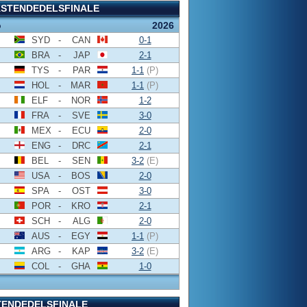
KSTENDEDELSFINALE
o
2026
SYD
-
CAN
0-1
BRA
-
JAP
2-1
TYS
-
PAR
1-1
(P)
HOL
-
MAR
1-1
(P)
ELF
-
NOR
1-2
FRA
-
SVE
3-0
MEX
-
ECU
2-0
ENG
-
DRC
2-1
BEL
-
SEN
3-2
(E)
USA
-
BOS
2-0
SPA
-
OST
3-0
POR
-
KRO
2-1
SCH
-
ALG
2-0
AUS
-
EGY
1-1
(P)
ARG
-
KAP
3-2
(E)
COL
-
GHA
1-0
TENDEDELSFINALE