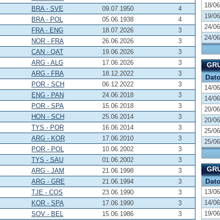
18/06
BRA - SVE
09.07.1950
4
19/06
BRA - POL
05.06.1938
4
24/06
FRA - ENG
18.07.2026
3
24/06
NOR - FRA
26.06.2026
3
CAN - QAT
19.06.2026
3
ARG - ALG
17.06.2026
3
GRU
ARG - FRA
18.12.2022
3
Dat
POR - SCH
06.12.2022
3
14/06
ENG - PAN
24.06.2018
3
14/06
POR - SPA
15.06.2018
3
20/06
HON - SCH
25.06.2014
3
20/06
TYS - POR
16.06.2014
3
25/06
ARG - KOR
17.06.2010
3
25/06
POR - POL
10.06.2002
3
TYS - SAU
01.06.2002
3
GRU
ARG - JAM
21.06.1998
3
Dat
ARG - GRE
21.06.1994
3
13/06
TJE - COS
23.06.1990
3
14/06
KOR - SPA
17.06.1990
3
19/06
SOV - BEL
15.06.1986
3