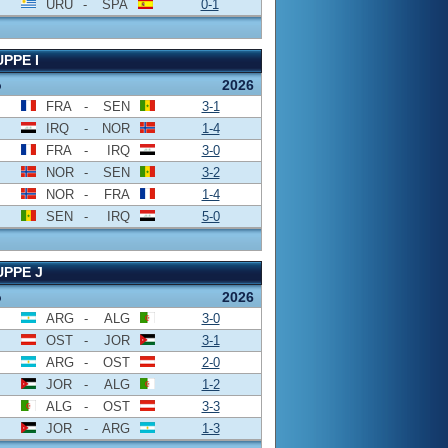
URU
-
SPA
0-1
PPE I
o
2026
FRA
-
SEN
3-1
IRQ
-
NOR
1-4
FRA
-
IRQ
3-0
NOR
-
SEN
3-2
NOR
-
FRA
1-4
SEN
-
IRQ
5-0
PPE J
o
2026
ARG
-
ALG
3-0
OST
-
JOR
3-1
ARG
-
OST
2-0
JOR
-
ALG
1-2
ALG
-
OST
3-3
JOR
-
ARG
1-3