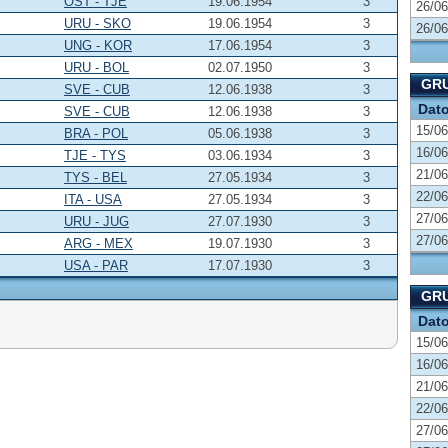
OST - TJE
19.06.1954
3
26/06
URU - SKO
19.06.1954
3
26/06
UNG - KOR
17.06.1954
3
URU - BOL
02.07.1950
3
GR
SVE - CUB
12.06.1938
3
Dat
SVE - CUB
12.06.1938
3
15/06
BRA - POL
05.06.1938
3
16/06
TJE - TYS
03.06.1934
3
21/06
TYS - BEL
27.05.1934
3
22/06
ITA - USA
27.05.1934
3
27/06
URU - JUG
27.07.1930
3
27/06
ARG - MEX
19.07.1930
3
USA - PAR
17.07.1930
3
GRU
Dat
15/06
16/06
21/06
22/06
27/06