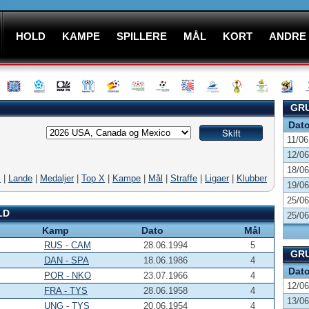
HOLD
KAMPE
SPILLERE
MÅL
KORT
ANDRE
GRU
Dat
11/06
12/06
18/06
M
|
Lande
|
Medaljer
|
Top X
|
Kampe
|
Mål
|
Straffe
|
Ligaer
|
Klubber
19/06
25/06
LD
25/06
Kamp
Dato
Mål
RUS - CAM
28.06.1994
5
GRU
DAN - SPA
18.06.1986
4
Dat
POR - NKO
23.07.1966
4
12/06
FRA - TYS
28.06.1958
4
13/06
UNG - TYS
20.06.1954
4