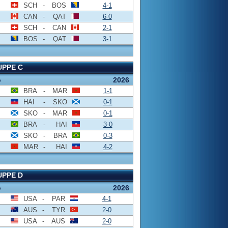
SCH
-
BOS
4-1
CAN
-
QAT
6-0
SCH
-
CAN
2-1
BOS
-
QAT
3-1
PPE C
o
2026
BRA
-
MAR
1-1
HAI
-
SKO
0-1
SKO
-
MAR
0-1
BRA
-
HAI
3-0
SKO
-
BRA
0-3
MAR
-
HAI
4-2
PPE D
o
2026
USA
-
PAR
4-1
AUS
-
TYR
2-0
USA
-
AUS
2-0