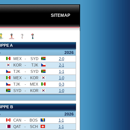
SITEMAP
PPE A
o
2026
MEX
-
SYD
2-0
KOR
-
TJK
2-1
TJK
-
SYD
1-1
MEX
-
KOR
1-0
TJK
-
MEX
0-3
SYD
-
KOR
1-0
PPE B
o
2026
CAN
-
BOS
1-1
QAT
-
SCH
1-1