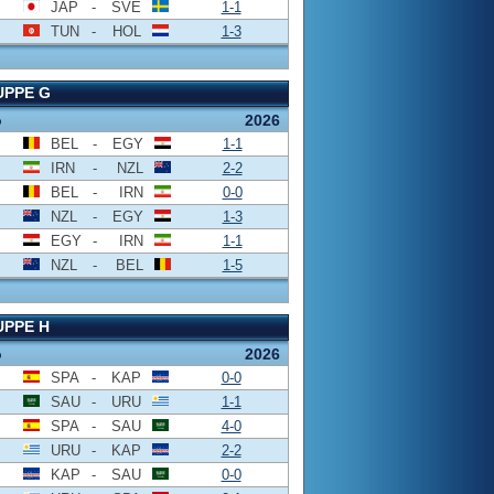
JAP
-
SVE
1-1
TUN
-
HOL
1-3
UPPE G
o
2026
BEL
-
EGY
1-1
IRN
-
NZL
2-2
BEL
-
IRN
0-0
NZL
-
EGY
1-3
EGY
-
IRN
1-1
NZL
-
BEL
1-5
PPE H
o
2026
SPA
-
KAP
0-0
SAU
-
URU
1-1
SPA
-
SAU
4-0
URU
-
KAP
2-2
KAP
-
SAU
0-0