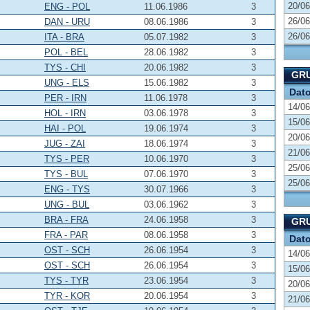
20/06
ENG - POL
11.06.1986
3
26/06
DAN - URU
08.06.1986
3
26/06
ITA - BRA
05.07.1982
3
POL - BEL
28.06.1982
3
TYS - CHI
20.06.1982
3
GRU
UNG - ELS
15.06.1982
3
Dat
PER - IRN
11.06.1978
3
14/06
HOL - IRN
03.06.1978
3
15/06
HAI - POL
19.06.1974
3
20/06
JUG - ZAI
18.06.1974
3
21/06
TYS - PER
10.06.1970
3
25/06
TYS - BUL
07.06.1970
3
25/06
ENG - TYS
30.07.1966
3
UNG - BUL
03.06.1962
3
BRA - FRA
24.06.1958
3
GRU
FRA - PAR
08.06.1958
3
Dat
OST - SCH
26.06.1954
3
14/06
OST - SCH
26.06.1954
3
15/06
TYS - TYR
23.06.1954
3
20/06
TYR - KOR
20.06.1954
3
21/06