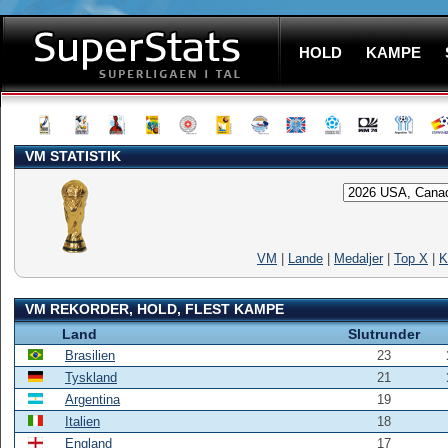
HOLD
KAMPE
VM STATISTIK
VM
|
Lande
|
Medaljer
|
Top X
|
K
VM REKORDER, HOLD, FLEST KAMPE
Land
Slutrunder
Brasilien
23
Tyskland
21
Argentina
19
Italien
18
England
17