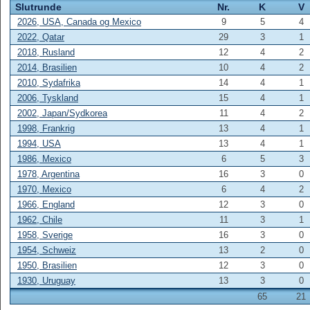
Slutrunde
Nr.
K
V
2026, USA, Canada og Mexico
9
5
4
2022, Qatar
29
3
1
2018, Rusland
12
4
2
2014, Brasilien
10
4
2
2010, Sydafrika
14
4
1
2006, Tyskland
15
4
1
2002, Japan/Sydkorea
11
4
2
1998, Frankrig
13
4
1
1994, USA
13
4
1
1986, Mexico
6
5
3
1978, Argentina
16
3
0
1970, Mexico
6
4
2
1966, England
12
3
0
1962, Chile
11
3
1
1958, Sverige
16
3
0
1954, Schweiz
13
2
0
1950, Brasilien
12
3
0
1930, Uruguay
13
3
0
65
21