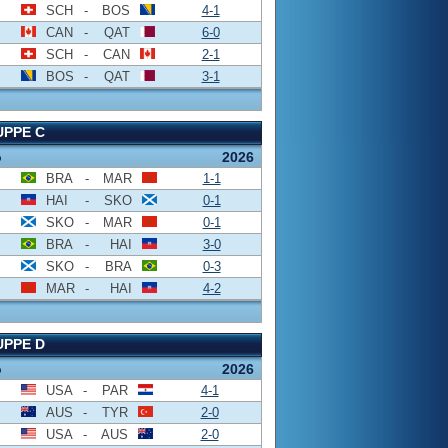
SCH
-
BOS
4-1
CAN
-
QAT
6-0
SCH
-
CAN
2-1
BOS
-
QAT
3-1
PPE C
o
2026
BRA
-
MAR
1-1
HAI
-
SKO
0-1
SKO
-
MAR
0-1
BRA
-
HAI
3-0
SKO
-
BRA
0-3
MAR
-
HAI
4-2
PPE D
o
2026
USA
-
PAR
4-1
AUS
-
TYR
2-0
USA
-
AUS
2-0