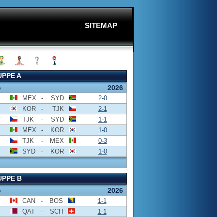
SITEMAP
PPE A
o
2026
MEX
-
SYD
2-0
KOR
-
TJK
2-1
TJK
-
SYD
1-1
MEX
-
KOR
1-0
TJK
-
MEX
0-3
SYD
-
KOR
1-0
PPE B
o
2026
CAN
-
BOS
1-1
QAT
-
SCH
1-1