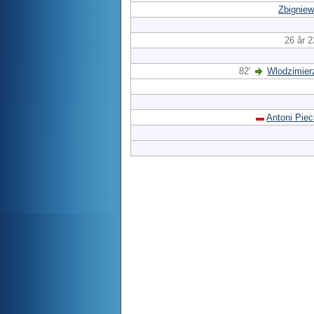
Zbigniew
26 år 
82'
Wlodzimier
Antoni Pie