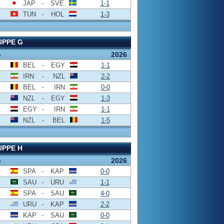
JAP
-
SVE
1-1
TUN
-
HOL
1-3
UPPE G
o
2026
BEL
-
EGY
1-1
IRN
-
NZL
2-2
BEL
-
IRN
0-0
NZL
-
EGY
1-3
EGY
-
IRN
1-1
NZL
-
BEL
1-5
PPE H
o
2026
SPA
-
KAP
0-0
SAU
-
URU
1-1
SPA
-
SAU
4-0
URU
-
KAP
2-2
KAP
-
SAU
0-0