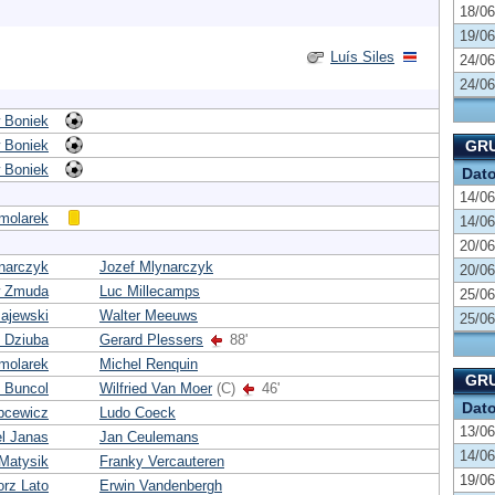
18/06
19/06
Luís Siles
24/06
24/06
 Boniek
 Boniek
GRU
 Boniek
Dat
14/06
molarek
14/06
20/06
narczyk
Jozef Mlynarczyk
20/06
w Zmuda
Luc Millecamps
25/06
ajewski
Walter Meeuws
25/06
 Dziuba
Gerard Plessers
88'
molarek
Michel Renquin
GRU
 Buncol
Wilfried Van Moer
(C)
46'
Dat
pcewicz
Ludo Coeck
13/06
l Janas
Jan Ceulemans
14/06
Matysik
Franky Vercauteren
19/06
rz Lato
Erwin Vandenbergh