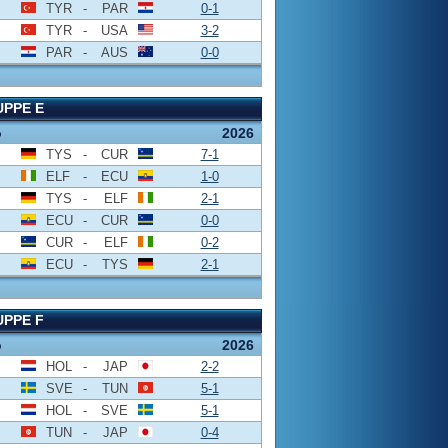
TYR
-
PAR
0-1
TYR
-
USA
3-2
PAR
-
AUS
0-0
PPE E
o
2026
TYS
-
CUR
7-1
ELF
-
ECU
1-0
TYS
-
ELF
2-1
ECU
-
CUR
0-0
CUR
-
ELF
0-2
ECU
-
TYS
2-1
PPE F
o
2026
HOL
-
JAP
2-2
SVE
-
TUN
5-1
HOL
-
SVE
5-1
TUN
-
JAP
0-4