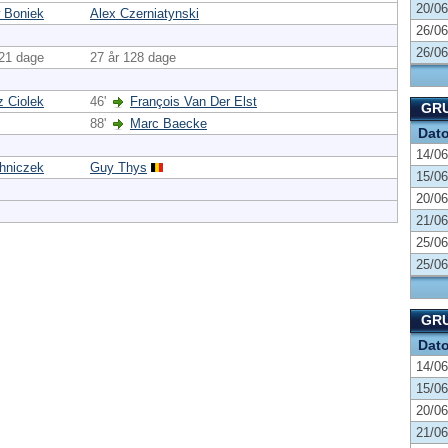
20/06
 Boniek
Alex Czerniatynski
26/06
26/06
221 dage
27 år 128 dage
z Ciolek
46'
François Van Der Elst
GRU
88'
Marc Baecke
Dat
14/06
chniczek
Guy Thys
15/06
20/06
21/06
25/06
25/06
GRU
Dat
14/06
15/06
20/06
21/06