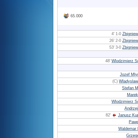
65.000
4' 1-0
Zbigniew
26' 2-0
Zbigniew
53' 3-0
Zbigniew
48'
Wlodzimierz S
Jozef Mly
(C)
Wladysla
Stefan M
Marek
Wlodzimierz S
Andrzej
82'
Janusz Ku
Pawe
Waldemar 
Grzego