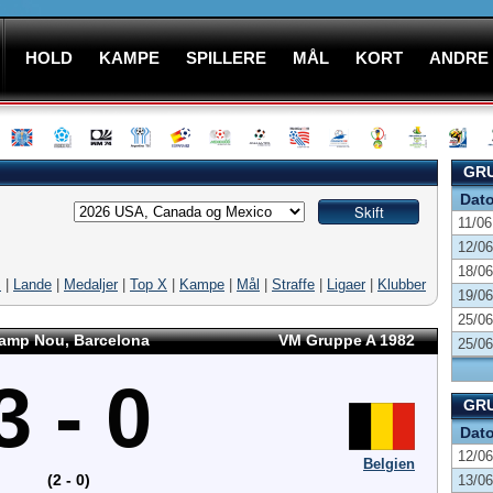
HOLD
KAMPE
SPILLERE
MÅL
KORT
ANDRE
GRU
Dat
11/06
12/06
18/06
M
|
Lande
|
Medaljer
|
Top X
|
Kampe
|
Mål
|
Straffe
|
Ligaer
|
Klubber
19/06
25/06
amp Nou, Barcelona
VM Gruppe A 1982
25/06
3 - 0
GRU
Dat
12/06
Belgien
(2 - 0)
13/06