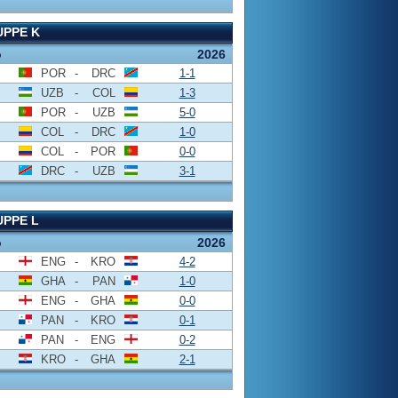
PPE K
o
2026
POR
-
DRC
1-1
UZB
-
COL
1-3
POR
-
UZB
5-0
COL
-
DRC
1-0
COL
-
POR
0-0
DRC
-
UZB
3-1
PPE L
o
2026
ENG
-
KRO
4-2
GHA
-
PAN
1-0
ENG
-
GHA
0-0
PAN
-
KRO
0-1
PAN
-
ENG
0-2
KRO
-
GHA
2-1