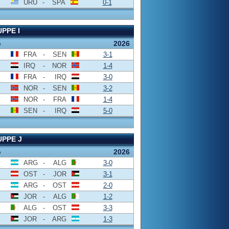
URU
-
SPA
0-1
PPE I
o
2026
FRA
-
SEN
3-1
IRQ
-
NOR
1-4
FRA
-
IRQ
3-0
NOR
-
SEN
3-2
NOR
-
FRA
1-4
SEN
-
IRQ
5-0
PPE J
o
2026
ARG
-
ALG
3-0
OST
-
JOR
3-1
ARG
-
OST
2-0
JOR
-
ALG
1-2
ALG
-
OST
3-3
JOR
-
ARG
1-3