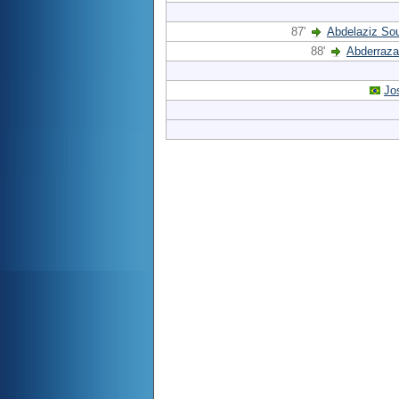
87'
Abdelaziz So
88'
Abderraza
Jo