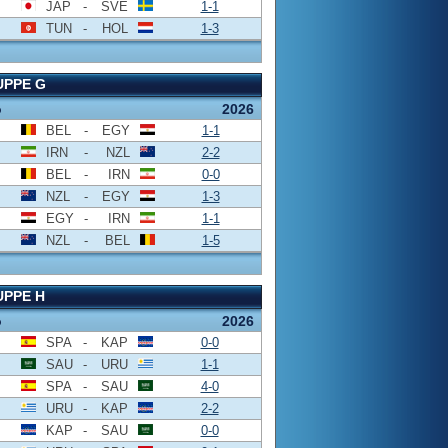
JAP
-
SVE
1-1
TUN
-
HOL
1-3
UPPE G
o
2026
BEL
-
EGY
1-1
IRN
-
NZL
2-2
BEL
-
IRN
0-0
NZL
-
EGY
1-3
EGY
-
IRN
1-1
NZL
-
BEL
1-5
PPE H
o
2026
SPA
-
KAP
0-0
SAU
-
URU
1-1
SPA
-
SAU
4-0
URU
-
KAP
2-2
KAP
-
SAU
0-0