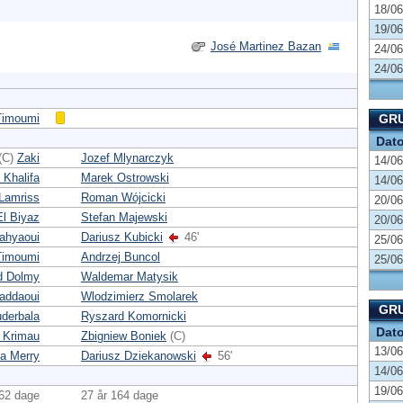
18/06
19/06
José Martinez Bazan
24/06
24/06
imoumi
GRU
Dat
(C)
Zaki
Jozef Mlynarczyk
14/06
 Khalifa
Marek Ostrowski
14/06
Lamriss
Roman Wójcicki
20/06
l Biyaz
Stefan Majewski
20/06
ahyaoui
Dariusz Kubicki
46'
25/06
imoumi
Andrzej Buncol
25/06
d Dolmy
Waldemar Matysik
addaoui
Wlodzimierz Smolarek
GRU
derbala
Ryszard Komornicki
Dat
 Krimau
Zbigniew Boniek
(C)
13/06
a Merry
Dariusz Dziekanowski
56'
14/06
19/06
162 dage
27 år 164 dage