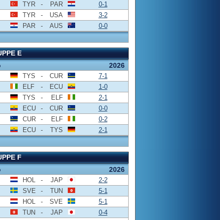
TYR
-
PAR
0-1
TYR
-
USA
3-2
PAR
-
AUS
0-0
PPE E
o
2026
TYS
-
CUR
7-1
ELF
-
ECU
1-0
TYS
-
ELF
2-1
ECU
-
CUR
0-0
CUR
-
ELF
0-2
ECU
-
TYS
2-1
PPE F
o
2026
HOL
-
JAP
2-2
SVE
-
TUN
5-1
HOL
-
SVE
5-1
TUN
-
JAP
0-4