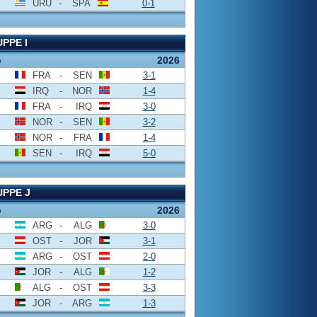
URU
-
SPA
0-1
PPE I
o
2026
FRA
-
SEN
3-1
IRQ
-
NOR
1-4
FRA
-
IRQ
3-0
NOR
-
SEN
3-2
NOR
-
FRA
1-4
SEN
-
IRQ
5-0
PPE J
o
2026
ARG
-
ALG
3-0
OST
-
JOR
3-1
ARG
-
OST
2-0
JOR
-
ALG
1-2
ALG
-
OST
3-3
JOR
-
ARG
1-3