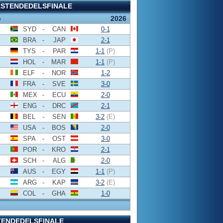
KSTENDEDELSFINALE
o
2026
SYD
-
CAN
0-1
BRA
-
JAP
2-1
TYS
-
PAR
1-1
(P)
HOL
-
MAR
1-1
(P)
ELF
-
NOR
1-2
FRA
-
SVE
3-0
MEX
-
ECU
2-0
ENG
-
DRC
2-1
BEL
-
SEN
3-2
(E)
USA
-
BOS
2-0
SPA
-
OST
3-0
POR
-
KRO
2-1
SCH
-
ALG
2-0
AUS
-
EGY
1-1
(P)
ARG
-
KAP
3-2
(E)
COL
-
GHA
1-0
TENDEDELSFINALE