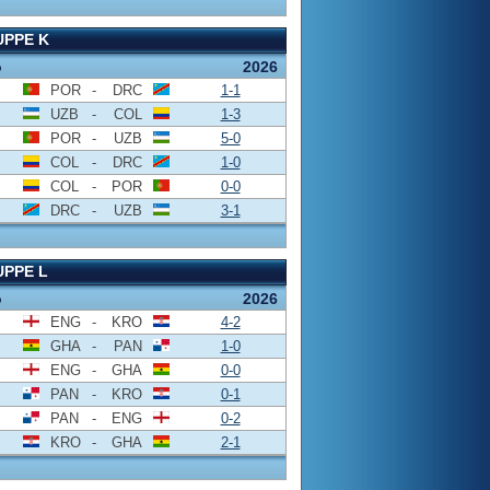
PPE K
o
2026
POR
-
DRC
1-1
UZB
-
COL
1-3
POR
-
UZB
5-0
COL
-
DRC
1-0
COL
-
POR
0-0
DRC
-
UZB
3-1
PPE L
o
2026
ENG
-
KRO
4-2
GHA
-
PAN
1-0
ENG
-
GHA
0-0
PAN
-
KRO
0-1
PAN
-
ENG
0-2
KRO
-
GHA
2-1