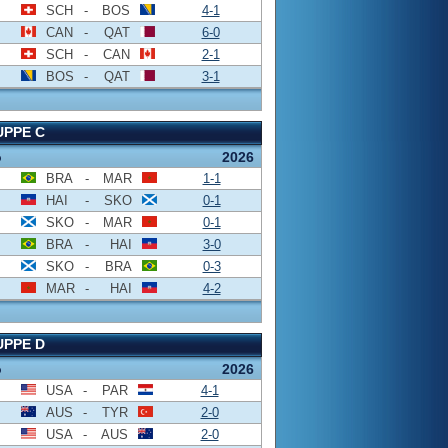
SCH
-
BOS
4-1
CAN
-
QAT
6-0
SCH
-
CAN
2-1
BOS
-
QAT
3-1
PPE C
o
2026
BRA
-
MAR
1-1
HAI
-
SKO
0-1
SKO
-
MAR
0-1
BRA
-
HAI
3-0
SKO
-
BRA
0-3
MAR
-
HAI
4-2
PPE D
o
2026
USA
-
PAR
4-1
AUS
-
TYR
2-0
USA
-
AUS
2-0