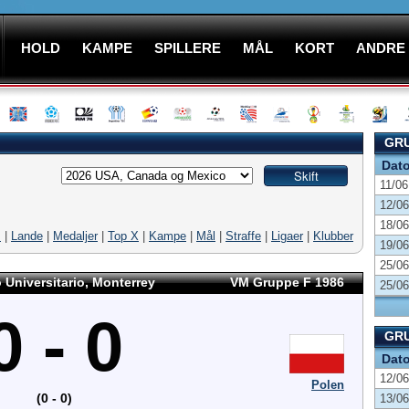
HOLD
KAMPE
SPILLERE
MÅL
KORT
ANDRE
GRU
Dat
11/06
12/06
18/06
M
|
Lande
|
Medaljer
|
Top X
|
Kampe
|
Mål
|
Straffe
|
Ligaer
|
Klubber
19/06
25/06
 Universitario, Monterrey
VM Gruppe F 1986
25/06
0 - 0
GRU
Dat
12/06
Polen
(0 - 0)
13/06