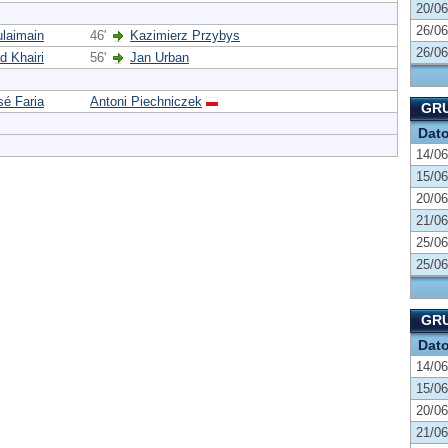
20/06
26/06
ulaimain
46'
Kazimierz Przybys
26/06
d Khairi
56'
Jan Urban
sé Faria
Antoni Piechniczek
GRU
Dat
14/06
15/06
20/06
21/06
25/06
25/06
GRU
Dat
14/06
15/06
20/06
21/06