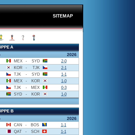
SITEMAP
PPE A
o
2026
MEX
-
SYD
2-0
KOR
-
TJK
2-1
TJK
-
SYD
1-1
MEX
-
KOR
1-0
TJK
-
MEX
0-3
SYD
-
KOR
1-0
PPE B
o
2026
CAN
-
BOS
1-1
QAT
-
SCH
1-1