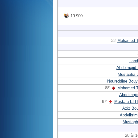
19.900
33'
Mohamed T
Labd
Abdelmajid 
Mustapha E
Noureddine Bouy
88'
Mohamed T
Abdelmaji
87'
Mustafa El H
Aziz Bou
Abdelkrim
Mustaph
28 år 