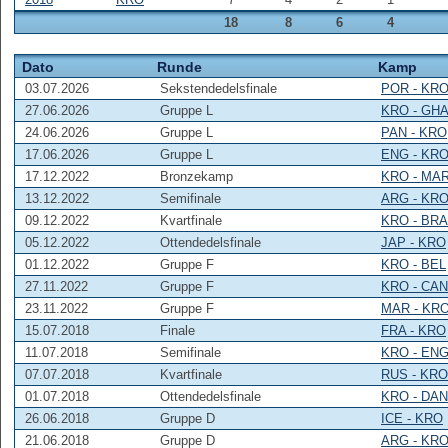
18
8
6
4
Dato
Runde
Kamp
03.07.2026
Sekstendedelsfinale
POR - KR
27.06.2026
Gruppe L
KRO - GH
24.06.2026
Gruppe L
PAN - KRO
17.06.2026
Gruppe L
ENG - KR
17.12.2022
Bronzekamp
KRO - MA
13.12.2022
Semifinale
ARG - KR
09.12.2022
Kvartfinale
KRO - BRA
05.12.2022
Ottendedelsfinale
JAP - KRO
01.12.2022
Gruppe F
KRO - BEL
27.11.2022
Gruppe F
KRO - CAN
23.11.2022
Gruppe F
MAR - KR
15.07.2018
Finale
FRA - KRO
11.07.2018
Semifinale
KRO - EN
07.07.2018
Kvartfinale
RUS - KRO
01.07.2018
Ottendedelsfinale
KRO - DAN
26.06.2018
Gruppe D
ICE - KRO
21.06.2018
Gruppe D
ARG - KR