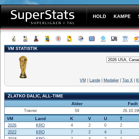
HOLD
KAMPE
VM STATISTIK
VM
|
Lande
|
Medaljer
|
Top X
|
K
ZLATKO DALIC, ALL-TIME
Alder
Født
Træner
59
26.10.19
VM
Land
K
V
U
T
2026
KRO
4
2
0
2
2022
KRO
7
2
4
1
2018
KRO
7
4
2
1