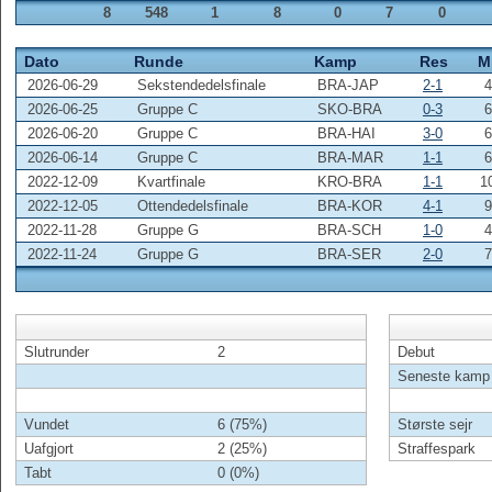
8
548
1
8
0
7
0
Dato
Runde
Kamp
Res
M
2026-06-29
Sekstendedelsfinale
BRA-JAP
2-1
4
2026-06-25
Gruppe C
SKO-BRA
0-3
6
2026-06-20
Gruppe C
BRA-HAI
3-0
6
2026-06-14
Gruppe C
BRA-MAR
1-1
6
2022-12-09
Kvartfinale
KRO-BRA
1-1
1
2022-12-05
Ottendedelsfinale
BRA-KOR
4-1
9
2022-11-28
Gruppe G
BRA-SCH
1-0
4
2022-11-24
Gruppe G
BRA-SER
2-0
7
Slutrunder
2
Debut
Seneste kamp
Vundet
6 (75%)
Største sejr
Uafgjort
2 (25%)
Straffespark
Tabt
0 (0%)