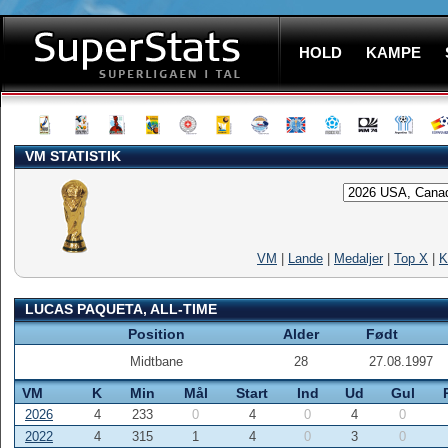
HOLD
KAMPE
VM STATISTIK
VM
|
Lande
|
Medaljer
|
Top X
|
K
LUCAS PAQUETA, ALL-TIME
Position
Alder
Født
Midtbane
28
27.08.1997
VM
K
Min
Mål
Start
Ind
Ud
Gul
2026
4
233
0
4
0
4
0
2022
4
315
1
4
0
3
0