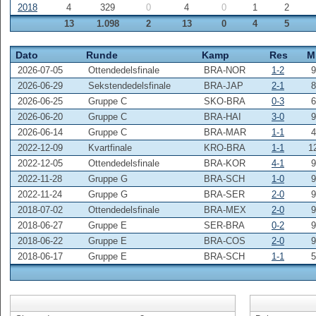
2018
4
329
0
4
0
1
2
13
1.098
2
13
0
4
5
Dato
Runde
Kamp
Res
M
2026-07-05
Ottendedelsfinale
BRA-NOR
1-2
9
2026-06-29
Sekstendedelsfinale
BRA-JAP
2-1
8
2026-06-25
Gruppe C
SKO-BRA
0-3
6
2026-06-20
Gruppe C
BRA-HAI
3-0
9
2026-06-14
Gruppe C
BRA-MAR
1-1
4
2022-12-09
Kvartfinale
KRO-BRA
1-1
1
2022-12-05
Ottendedelsfinale
BRA-KOR
4-1
9
2022-11-28
Gruppe G
BRA-SCH
1-0
9
2022-11-24
Gruppe G
BRA-SER
2-0
9
2018-07-02
Ottendedelsfinale
BRA-MEX
2-0
9
2018-06-27
Gruppe E
SER-BRA
0-2
9
2018-06-22
Gruppe E
BRA-COS
2-0
9
2018-06-17
Gruppe E
BRA-SCH
1-1
5