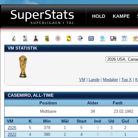
HOLD
KAMPE
VM STATISTIK
VM
|
Lande
|
Medaljer
|
Top X
|
K
CASEMIRO, ALL-TIME
Position
Alder
Født
Midtbane
34
23.02.1992
VM
K
Min
Mål
Start
Ind
Ud
Gul
2026
5
379
1
5
0
3
2
2022
4
390
1
4
0
0
1