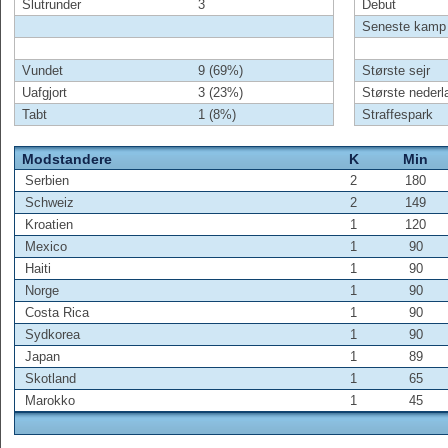
Slutrunder
3
Debut
Seneste kamp
Vundet
9 (69%)
Største sejr
Uafgjort
3 (23%)
Største nederl
Tabt
1 (8%)
Straffespark
Modstandere
K
Min
Serbien
2
180
Schweiz
2
149
Kroatien
1
120
Mexico
1
90
Haiti
1
90
Norge
1
90
Costa Rica
1
90
Sydkorea
1
90
Japan
1
89
Skotland
1
65
Marokko
1
45