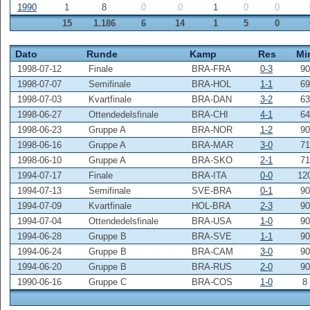
1990
1
8
0
0
1
0
0
15
1.186
6
14
1
5
0
Dato
Runde
Kamp
Res
Mi
1998-07-12
Finale
BRA-FRA
0-3
90
1998-07-07
Semifinale
BRA-HOL
1-1
69
1998-07-03
Kvartfinale
BRA-DAN
3-2
63
1998-06-27
Ottendedelsfinale
BRA-CHI
4-1
64
1998-06-23
Gruppe A
BRA-NOR
1-2
90
1998-06-16
Gruppe A
BRA-MAR
3-0
71
1998-06-10
Gruppe A
BRA-SKO
2-1
71
1994-07-17
Finale
BRA-ITA
0-0
12
1994-07-13
Semifinale
SVE-BRA
0-1
90
1994-07-09
Kvartfinale
HOL-BRA
2-3
90
1994-07-04
Ottendedelsfinale
BRA-USA
1-0
90
1994-06-28
Gruppe B
BRA-SVE
1-1
90
1994-06-24
Gruppe B
BRA-CAM
3-0
90
1994-06-20
Gruppe B
BRA-RUS
2-0
90
1990-06-16
Gruppe C
BRA-COS
1-0
8