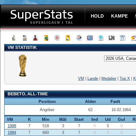
HOLD
KAMPE
VM STATISTIK
VM
|
Lande
|
Medaljer
|
Top X
|
K
BEBETO, ALL-TIME
Position
Alder
Født
Angriber
62
16.02.1964
VM
K
Min
Mål
Start
Ind
Ud
Gul
R
1998
7
518
3
7
0
5
0
1994
7
660
3
7
0
0
0