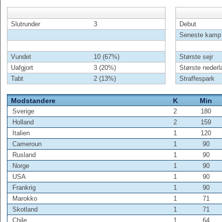
Slutrunder
3
Debut
Seneste kamp
Vundet
10 (67%)
Største sejr
Uafgjort
3 (20%)
Største nederl
Tabt
2 (13%)
Straffespark
Modstandere
K
Min
Sverige
2
180
Holland
2
159
Italien
1
120
Cameroun
1
90
Rusland
1
90
Norge
1
90
USA
1
90
Frankrig
1
90
Marokko
1
71
Skotland
1
71
Chile
1
64