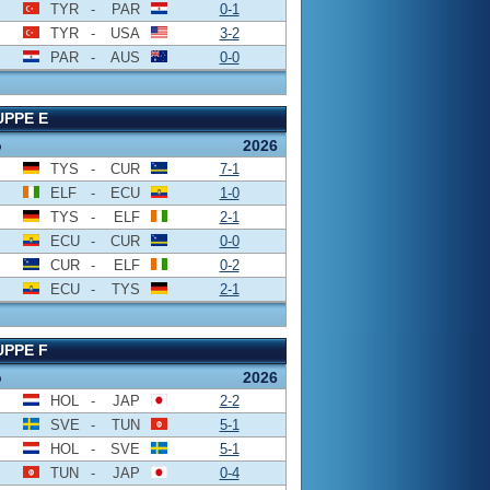
TYR
-
PAR
0-1
TYR
-
USA
3-2
PAR
-
AUS
0-0
PPE E
o
2026
TYS
-
CUR
7-1
ELF
-
ECU
1-0
TYS
-
ELF
2-1
ECU
-
CUR
0-0
CUR
-
ELF
0-2
ECU
-
TYS
2-1
PPE F
o
2026
HOL
-
JAP
2-2
SVE
-
TUN
5-1
HOL
-
SVE
5-1
TUN
-
JAP
0-4