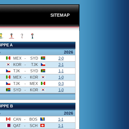
SITEMAP
PPE A
o
2026
MEX
-
SYD
2-0
KOR
-
TJK
2-1
TJK
-
SYD
1-1
MEX
-
KOR
1-0
TJK
-
MEX
0-3
SYD
-
KOR
1-0
PPE B
o
2026
CAN
-
BOS
1-1
QAT
-
SCH
1-1