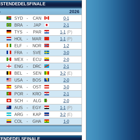
KSTENDEDELSFINALE
o
2026
SYD
-
CAN
0-1
BRA
-
JAP
2-1
TYS
-
PAR
1-1
(P)
HOL
-
MAR
1-1
(P)
ELF
-
NOR
1-2
FRA
-
SVE
3-0
MEX
-
ECU
2-0
ENG
-
DRC
2-1
BEL
-
SEN
3-2
(E)
USA
-
BOS
2-0
SPA
-
OST
3-0
POR
-
KRO
2-1
SCH
-
ALG
2-0
AUS
-
EGY
1-1
(P)
ARG
-
KAP
3-2
(E)
COL
-
GHA
1-0
TENDEDELSFINALE