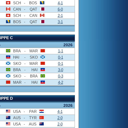
SCH
-
BOS
4-1
CAN
-
QAT
6-0
SCH
-
CAN
2-1
BOS
-
QAT
3-1
PPE C
o
2026
BRA
-
MAR
1-1
HAI
-
SKO
0-1
SKO
-
MAR
0-1
BRA
-
HAI
3-0
SKO
-
BRA
0-3
MAR
-
HAI
4-2
PPE D
o
2026
USA
-
PAR
4-1
AUS
-
TYR
2-0
USA
-
AUS
2-0