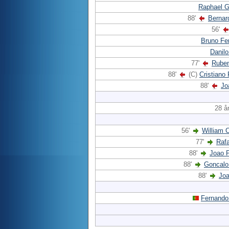
Raphael G
88'
Bernar
56'
Bruno Fe
Danilo
77'
Rube
88'
(C)
Cristiano
88'
Jo
28 å
56'
William 
77'
Raf
88'
Joao P
88'
Goncal
88'
Joa
Fernando