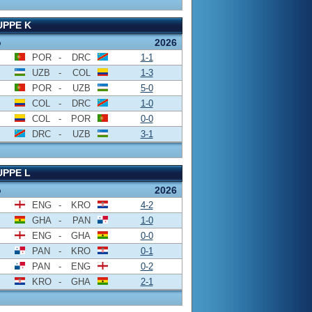
PPE K
o
2026
POR
-
DRC
1-1
UZB
-
COL
1-3
POR
-
UZB
5-0
COL
-
DRC
1-0
COL
-
POR
0-0
DRC
-
UZB
3-1
PPE L
o
2026
ENG
-
KRO
4-2
GHA
-
PAN
1-0
ENG
-
GHA
0-0
PAN
-
KRO
0-1
PAN
-
ENG
0-2
KRO
-
GHA
2-1