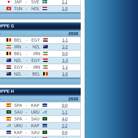
JAP
-
SVE
1-1
TUN
-
HOL
1-3
UPPE G
o
2026
BEL
-
EGY
1-1
IRN
-
NZL
2-2
BEL
-
IRN
0-0
NZL
-
EGY
1-3
EGY
-
IRN
1-1
NZL
-
BEL
1-5
PPE H
o
2026
SPA
-
KAP
0-0
SAU
-
URU
1-1
SPA
-
SAU
4-0
URU
-
KAP
2-2
KAP
-
SAU
0-0