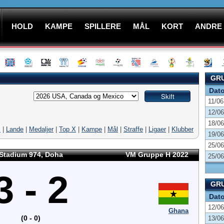
HOLD
KAMPE
SPILLERE
MÅL
KORT
ANDRE
GRU
Dat
11/06
12/06
18/06
M
|
Lande
|
Medaljer
|
Top X
|
Kampe
|
Mål
|
Straffe
|
Ligaer
|
Klubber
19/06
25/06
Stadium 974, Doha
VM Gruppe H 2022
25/06
3 - 2
GRU
Dat
12/06
Ghana
(0 - 0)
13/06