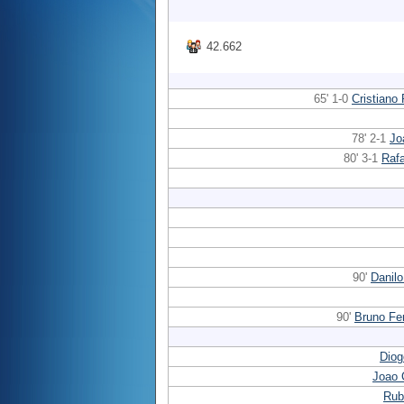
42.662
65' 1-0
Cristiano
78' 2-1
Jo
80' 3-1
Raf
90'
Danilo
90'
Bruno Fe
Diog
Joao 
Rub