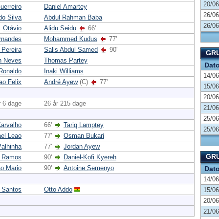
20/06
uerreiro
Daniel Amartey
26/06
do Silva
Abdul Rahman Baba
26/06
Otávio
Alidu Seidu
66'
rnandes
Mohammed Kudus
77'
 Pereira
Salis Abdul Samed
90'
GRU
n Neves
Thomas Partey
Dat
 Ronaldo
Inaki Williams
14/06
ao Felix
André Ayew
(C)
77'
15/06
20/06
r 6 dage
26 år 215 dage
21/06
25/06
Carvalho
66'
Tariq Lamptey
25/06
ael Leao
77'
Osman Bukari
alhinha
77'
Jordan Ayew
GRU
o Ramos
90'
Daniel-Kofi Kyereh
o Mario
90'
Antoine Semenyo
Dat
14/06
 Santos
Otto Addo
15/06
20/06
21/06