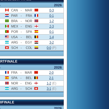
o
2026
CAN
-
MAR
0-3
PAR
-
FRA
0-1
BRA
-
NOR
1-2
MEX
-
ENG
2-3
POR
-
SPA
0-1
USA
-
BEL
1-4
ARG
-
EGY
3-2
SCH
-
COL
0-0
(P)
RTFINALE
o
2026
FRA
-
MAR
2-0
SPA
-
BEL
2-1
NOR
-
ENG
1-2
(E)
ARG
-
SCH
3-1
(E)
IFINALE
o
2026