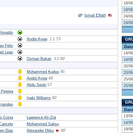
18/06
19/06
Ismail Elfath
24/06
24/06
 Ronaldo
André Ayew
1-1 73'
GRU
ao Felix
Dat
ael Leao
14/06
Osman Bukari
3-2 89'
14/06
20/06
Mohammed Kudus
45'
20/06
André Ayew
49'
25/06
Alidu Seidu
57'
25/06
 Pereira
Inaki Williams
90'
GRU
rnandes
Dat
13/06
o Costa
Lawrence Ati-Zigi
14/06
Cancelo
Mohammed Salisu
19/06
en Dias
Alexander Djiku
90'