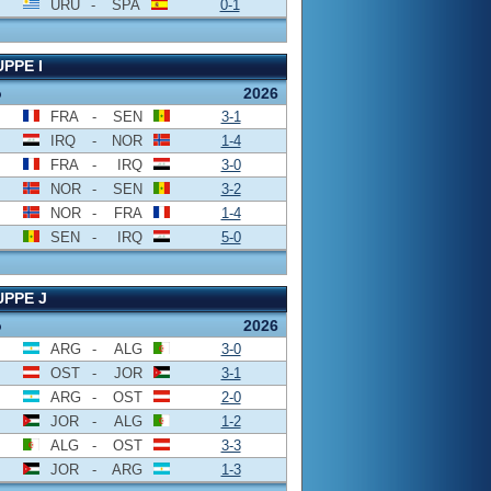
URU
-
SPA
0-1
PPE I
o
2026
FRA
-
SEN
3-1
IRQ
-
NOR
1-4
FRA
-
IRQ
3-0
NOR
-
SEN
3-2
NOR
-
FRA
1-4
SEN
-
IRQ
5-0
PPE J
o
2026
ARG
-
ALG
3-0
OST
-
JOR
3-1
ARG
-
OST
2-0
JOR
-
ALG
1-2
ALG
-
OST
3-3
JOR
-
ARG
1-3