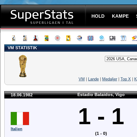
HOLD
KAMPE
VM STATISTIK
VM
|
Lande
|
Medaljer
|
Top X
|
K
Estadio Balaidos, Vigo
18.06.1982
1 - 1
Italien
(1 - 0)