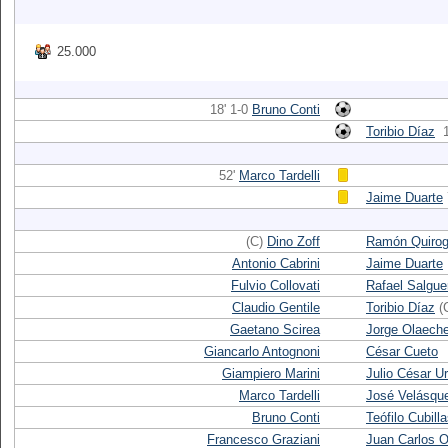
25.000
18' 1-0
Bruno Conti
Toribio Díaz
52'
Marco Tardelli
Jaime Duarte
(C)
Dino Zoff
Ramón Quiro
Antonio Cabrini
Jaime Duarte
Fulvio Collovati
Rafael Salgue
Claudio Gentile
Toribio Díaz
(
Gaetano Scirea
Jorge Olaech
Giancarlo Antognoni
César Cueto
Giampiero Marini
Julio César Ur
Marco Tardelli
José Velásqu
Bruno Conti
Teófilo Cubill
Francesco Graziani
Juan Carlos O