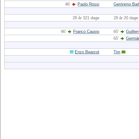
46'
Paolo Rossi
Gerónimo Barb
28 år 321 dage
29 år 20 dage
46'
Franco Causio
65'
Guille
65'
Germán
Enzo Bearzot
Tim