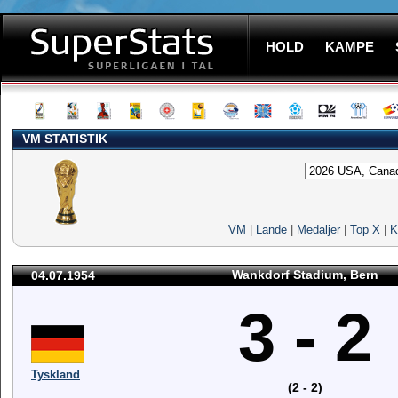
HOLD
KAMPE
VM STATISTIK
VM
|
Lande
|
Medaljer
|
Top X
|
K
Wankdorf Stadium, Bern
04.07.1954
3 - 2
Tyskland
(2 - 2)