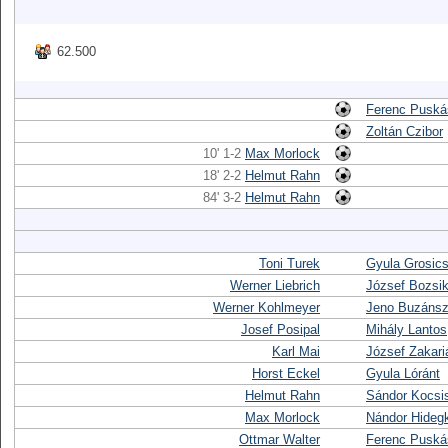
62.500
Ferenc Puská
Zoltán Czibor
10' 1-2
Max Morlock
18' 2-2
Helmut Rahn
84' 3-2
Helmut Rahn
Toni Turek
Gyula Grosic
Werner Liebrich
József Bozsi
Werner Kohlmeyer
Jeno Buzáns
Josef Posipal
Mihály Lantos
Karl Mai
József Zakari
Horst Eckel
Gyula Lóránt
Helmut Rahn
Sándor Kocsi
Max Morlock
Nándor Hidegk
Ottmar Walter
Ferenc Puská