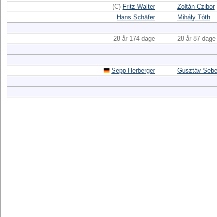
(C)
Fritz Walter
Zoltán Czibor
Hans Schäfer
Mihály Tóth
28 år 174 dage
28 år 87 dage
Sepp Herberger
Gusztáv Seb