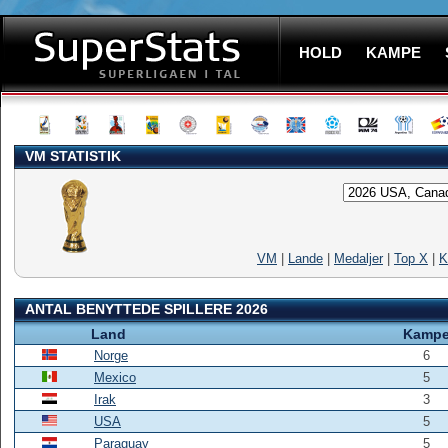
HOLD
KAMPE
VM STATISTIK
VM
|
Lande
|
Medaljer
|
Top X
|
K
ANTAL BENYTTEDE SPILLERE 2026
Land
Kamp
Norge
6
Mexico
5
Irak
3
USA
5
Paraguay
5