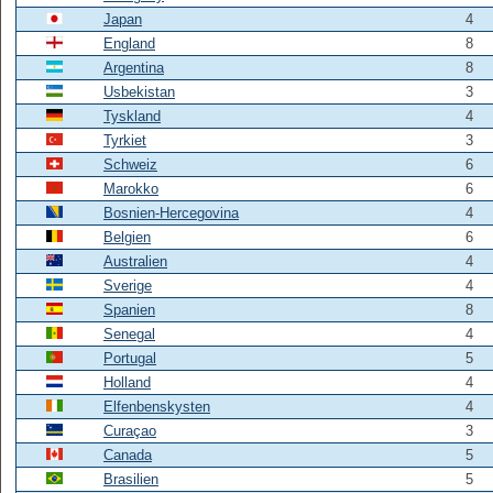
Japan
4
England
8
Argentina
8
Usbekistan
3
Tyskland
4
Tyrkiet
3
Schweiz
6
Marokko
6
Bosnien-Hercegovina
4
Belgien
6
Australien
4
Sverige
4
Spanien
8
Senegal
4
Portugal
5
Holland
4
Elfenbenskysten
4
Curaçao
3
Canada
5
Brasilien
5