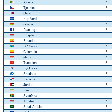
Algeriet
4
Tjekkiet
3
Qatar
3
Kap Verde
4
Ghana
4
Frankrig
8
Egypten
5
Ecuador
4
DR Congo
4
Colombia
5
Østrig
4
Tunesien
3
Sydkorea
3
Skotland
3
Panama
3
Jordan
3
Iran
3
Sydafrika
4
Kroatien
4
Saudi Arabien
3