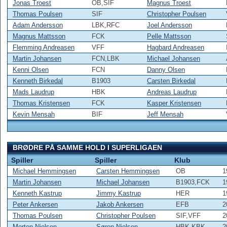
Jonas Troest
OB,SIF
Magnus Troest
Thomas Poulsen
SIF
Christopher Poulsen
Adam Andersson
LBK,RFC
Joel Andersson
Magnus Mattsson
FCK
Pelle Mattsson
Flemming Andreasen
VFF
Hagbard Andreasen
Martin Johansen
FCN,LBK
Michael Johansen
Kenni Olsen
FCN
Danny Olsen
Kenneth Birkedal
B1903
Carsten Birkedal
Mads Laudrup
HBK
Andreas Laudrup
Thomas Kristensen
FCK
Kasper Kristensen
Kevin Mensah
BIF
Jeff Mensah
BRØDRE PÅ SAMME HOLD I SUPERLIGAEN
Spiller
Spiller
Klub
Michael Hemmingsen
Carsten Hemmingsen
OB
1
Martin Johansen
Michael Johansen
B1903,FCK
1
Kenneth Kastrup
Jimmy Kastrup
HER
1
Peter Ankersen
Jakob Ankersen
EFB
2
Thomas Poulsen
Christopher Poulsen
SIF,VFF
2
Morten Nielsen
Søren Nielsen
HBK,KBK
2