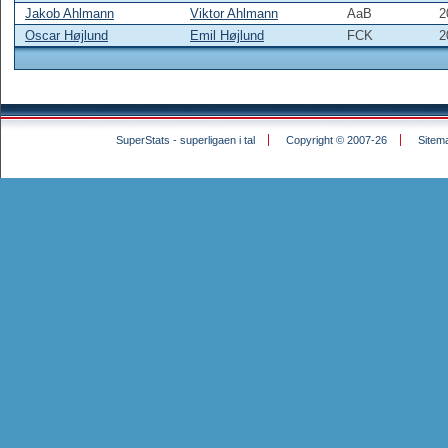
Jakob Ahlmann
Viktor Ahlmann
AaB
2
Oscar Højlund
Emil Højlund
FCK
2
SuperStats - superligaen i tal
Copyright © 2007-26
Sitem