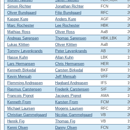
Simon Richter
Jonathan Richter
FCN
2
Oliver Bundgaard
Filip Bundgaard
RFC
2
Kasper Kure
Anders Kure
AGF
2
Marc Rochester
Lee Rochester
HBK
2
Mathias Ross
Oliver Ross
AaB
2
Andreas Sørensen
Thomas Sørensen
HBK,LBK
2
Lukas Klitten
Oliver Klitten
AaB
2
Tommy Løvenkrands
Peter Løvenkrands
AB
1
Hasse Kuhn
Allan Kuhn
LBK
1
Lars Hermansen
Chris Hermansen
HER
1
Kenneth Birkedal
Carsten Birkedal
BKF
1
Kevin Mensah
Jeff Mensah
VFF
2
Flemming Andreasen
Hagbard Andreasen
IFS
1
Rasmus Carstensen
Frederik Carstensen
SIF
2
Francois Pignot
Jacques Pignot
AMA
1
Kenneth From
Karsten From
FCM
2
Michael Laursen
Mogens Laursen
RFC
2
Christian Gammelgaard
Nicolas Gammelgaard
VB
2
Henrik Fig
Thomas Fig
VB
1
Kenni Olsen
Danny Olsen
FCN
2