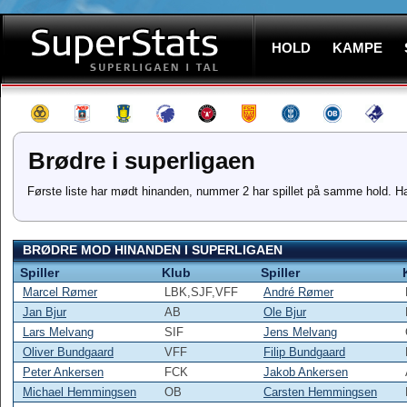
HOLD
KAMPE
Brødre i superligaen
Første liste har mødt hinanden, nummer 2 har spillet på samme hold. H
BRØDRE MOD HINANDEN I SUPERLIGAEN
Spiller
Klub
Spiller
Marcel Rømer
LBK,SJF,VFF
André Rømer
Jan Bjur
AB
Ole Bjur
Lars Melvang
SIF
Jens Melvang
Oliver Bundgaard
VFF
Filip Bundgaard
Peter Ankersen
FCK
Jakob Ankersen
Michael Hemmingsen
OB
Carsten Hemmingsen