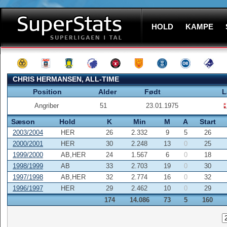
HOLD
KAMPE
CHRIS HERMANSEN, ALL-TIME
Position
Alder
Født
L
Angriber
51
23.01.1975
Sæson
Hold
K
Min
M
A
Start
2003/2004
HER
26
2.332
9
5
26
2000/2001
HER
30
2.248
13
0
25
1999/2000
AB,HER
24
1.567
6
0
18
1998/1999
AB
33
2.703
19
0
30
1997/1998
AB,HER
32
2.774
16
0
32
1996/1997
HER
29
2.462
10
0
29
174
14.086
73
5
160