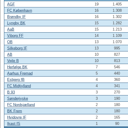
AGF
19
1.405
FC København
16
1.308
Brøndby IF
16
1.302
Lyngby BK
15
1.282
AaB
15
1.213
Viborg FF
14
1.109
OB
13
1.070
Silkeborg IF
13
995
AB
10
827
Vejle B
10
813
Herfølge BK
7
546
Aarhus Fremad
5
440
Esbjerg fB
4
360
FC Midtjylland
4
341
B.93
3
270
Sønderjyske
3
190
FC Nordsjælland
2
180
BK Frem
2
180
Hvidovre IF
2
165
Ikast fS
1
90