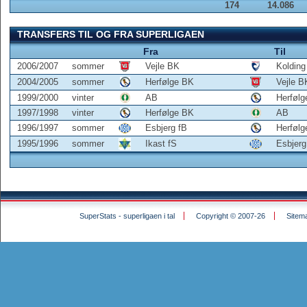
174
14.086
TRANSFERS TIL OG FRA SUPERLIGAEN
Fra
Til
2006/2007
sommer
Vejle BK
Kolding
2004/2005
sommer
Herfølge BK
Vejle B
1999/2000
vinter
AB
Herføl
1997/1998
vinter
Herfølge BK
AB
1996/1997
sommer
Esbjerg fB
Herføl
1995/1996
sommer
Ikast fS
Esbjerg
SuperStats - superligaen i tal
Copyright © 2007-26
Sitem