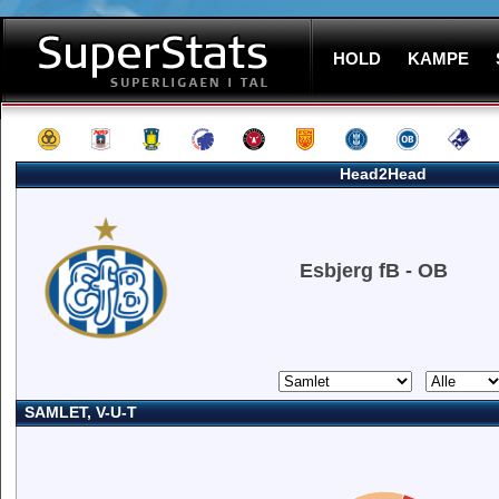
HOLD
KAMPE
Head2Head
Esbjerg fB - OB
SAMLET, V-U-T