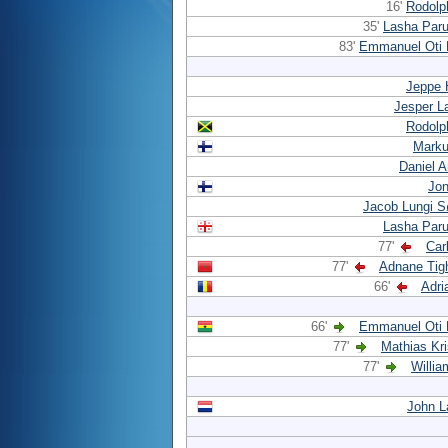
16'
Rodolp
35'
Lasha Paru
83'
Emmanuel Oti 
Jeppe 
Jesper L
Rodolp
Marku
Daniel 
Jon
Jacob Lungi S
Lasha Paru
77'
Car
77'
Adnane Tig
66'
Adri
66'
Emmanuel Oti 
77'
Mathias Kr
77'
Willia
John 