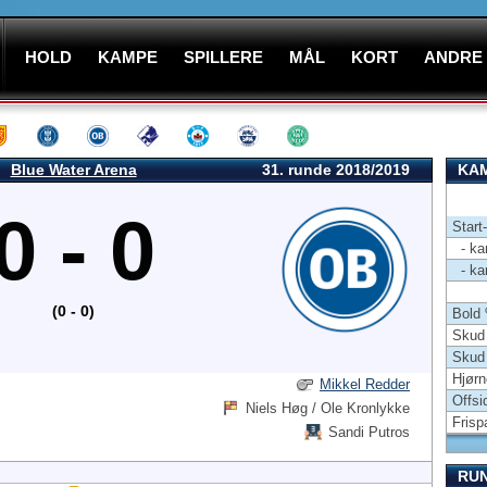
HOLD
KAMPE
SPILLERE
MÅL
KORT
ANDRE
Blue Water Arena
31. runde 2018/2019
KAM
0 - 0
Start
- kam
- kam
(0 - 0)
Bold
Skud 
Skud
Hjørn
Mikkel Redder
Offsi
Niels Høg / Ole Kronlykke
Frisp
Sandi Putros
RU