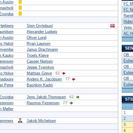
h Austin
FC Mi
nashvili
FC N
Essigba
Rand
Hobro
Højbjerg
Sten Grytebust
Vejle
auridsen
Alexander Ludwig
AC H
h Austin
Oliver Lund
s Halsti
Ryan Laursen
SEN
Anyembe
Janus Drachmann
OB - 
i Kauko
Troels Kløve
Esbje
ørensen
Casper Nielsen
OB - 
nashvili
Jeppe Tverskov
Esbje
lo Holse
Mathias Greve
61'
OB - 
hadouini
Anders K. Jacobsen
77'
Esbje
an Petre
Bashkim Kadrii
Essigba
Jens Jakob Thomasen
61'
STI
istensen
Rasmus Festersen
77'
m Møller
1.
2.
Lammers
Jakob Michelsen
3.
4.