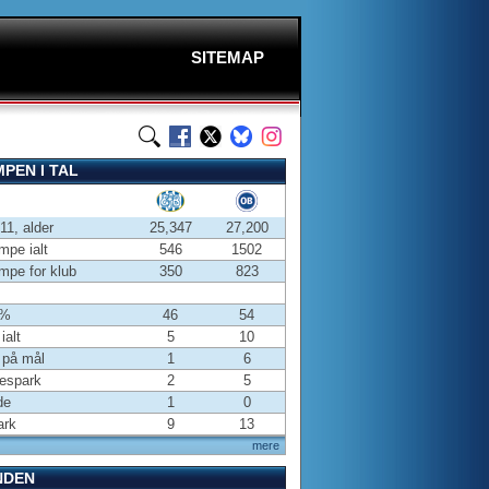
SITEMAP
PEN I TAL
-11, alder
25,347
27,200
pe ialt
546
1502
pe for klub
350
823
 %
46
54
ialt
5
10
 på mål
1
6
espark
2
5
de
1
0
ark
9
13
mere
NDEN