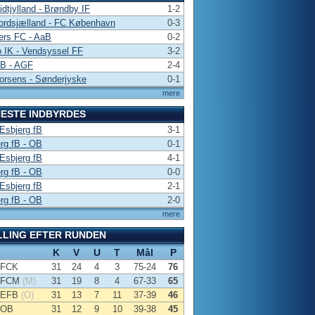
dtjylland - Brøndby IF
1-2
ordsjælland - FC København
0-3
ers FC - AaB
0-2
 IK - Vendsyssel FF
3-2
 B - AGF
2-4
orsens - Sønderjyske
0-1
mere
ESTE INDBYRDES
Esbjerg fB
3-1
rg fB - OB
0-1
Esbjerg fB
4-1
rg fB - OB
0-0
Esbjerg fB
2-1
rg fB - OB
2-0
mere
LLING EFTER RUNDEN
K
V
U
T
Mål
P
FCK
31
24
4
3
75-24
76
FCM
(M)
31
19
8
4
67-33
65
EFB
(O)
31
13
7
11
37-39
46
OB
31
12
9
10
39-38
45