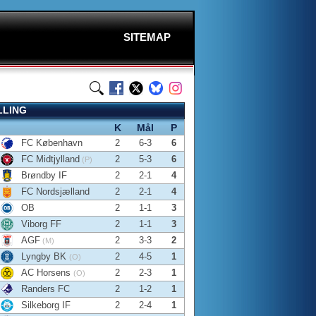
SITEMAP
LLING
K
Mål
P
FC København
2
6-3
6
FC Midtjylland
2
5-3
6
(P)
Brøndby IF
2
2-1
4
FC Nordsjælland
2
2-1
4
OB
2
1-1
3
Viborg FF
2
1-1
3
AGF
2
3-3
2
(M)
Lyngby BK
2
4-5
1
(O)
AC Horsens
2
2-3
1
(O)
Randers FC
2
1-2
1
Silkeborg IF
2
2-4
1