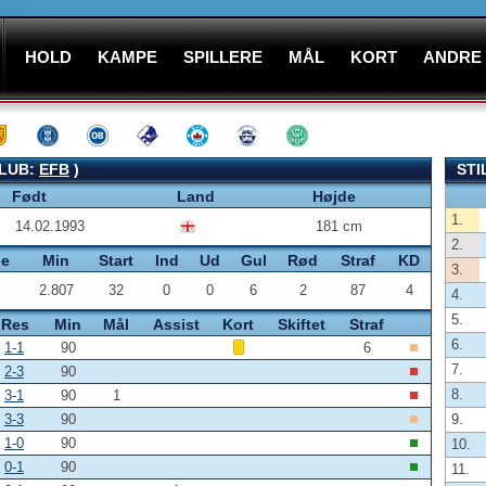
HOLD
KAMPE
SPILLERE
MÅL
KORT
ANDRE
KLUB:
EFB
)
STI
Født
Land
Højde
1.
14.02.1993
181 cm
2.
pe
Min
Start
Ind
Ud
Gul
Rød
Straf
KD
3.
2.807
32
0
0
6
2
87
4
4.
5.
Res
Min
Mål
Assist
Kort
Skiftet
Straf
6.
1-1
90
6
7.
2-3
90
8.
3-1
90
1
3-3
90
9.
1-0
90
10.
0-1
90
11.