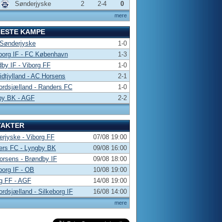
Sønderjyske
2
2-4
0
mere
NESTE KAMPE
 Sønderjyske
1-0
borg IF - FC København
1-3
by IF - Viborg FF
1-0
dtjylland - AC Horsens
2-1
rdsjælland - Randers FC
1-0
by BK - AGF
2-2
TAKTER
rjyske - Viborg FF
07/08 19:00
ers FC - Lyngby BK
09/08 16:00
rsens - Brøndby IF
09/08 18:00
borg IF - OB
10/08 19:00
g FF - AGF
14/08 19:00
rdsjælland - Silkeborg IF
16/08 14:00
mere