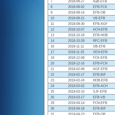
7
2018-08-27
AaB-EFB
8
2018-09-02
EFB-FCK
9
2018-09-14
EFB-OB
10
2018-09-21
VB-EFB
11
2018-09-30
EFB-AGF
12
2018-10-07
ACH-EFB
13
2018-10-19
EFB-HOB
14
2018-10-28
RFC-EFB
16
2018-11-11
OB-EFB
17
2018-11-25
VEN-EFB
19
2018-12-09
FCK-EFB
20
2018-12-16
EFB-FCN
21
2019-02-08
AGF-EFB
22
2019-02-17
EFB-BIF
23
2019-02-24
HOB-EFB
24
2019-03-02
EFB-ACH
25
2019-03-10
SJF-EFB
26
2019-03-17
EFB-VB
29
2019-04-14
FCN-EFB
30
2019-04-18
EFB-BIF
31
2019-04-23
EFB-OB