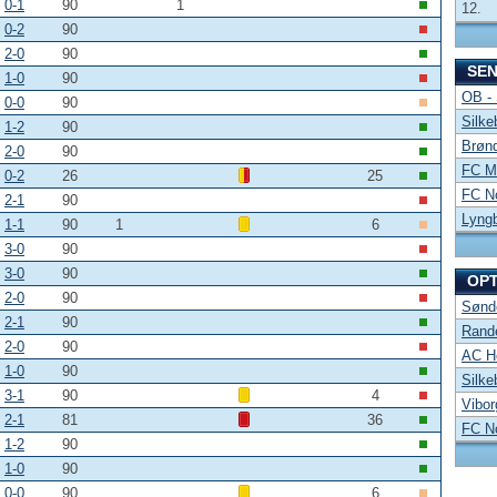
0-1
90
1
12.
0-2
90
2-0
90
SE
1-0
90
OB -
0-0
90
Silke
1-2
90
Brønd
2-0
90
FC Mi
0-2
26
25
FC No
2-1
90
Lyng
1-1
90
1
6
3-0
90
3-0
90
OP
2-0
90
Sønde
2-1
90
Rand
2-0
90
AC Ho
1-0
90
Silke
3-1
90
4
Vibor
2-1
81
36
FC No
1-2
90
1-0
90
0-0
90
6