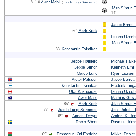
8' 1-0
Awer Mabil
(
Jacob Lungi Sørensen
)
Jóan Símun 
14'
Jacob Barrett
50'
Mark Brink
Izunna Uzoc
Jóan Símun 
83'
Konstantin Tsimikas
Jeppe Højbjerg
Michael Falk
Jeppe Brinch
Kenneth Emil
Marco Lund
Ryan Laursen
Victor Pálsson
Jacob Barrett
Konstantin Tsimikas
Frederik Ting
Otar Kakabadze
Izunna Uzoc
Awer Mabil
Mathias Grev
85'
Mark Brink
Jóan Símun 
77'
Jacob Lungi Sørensen
Jens Jakob 
69'
Anders Dreyer
Anders K. Ja
Robin Söder
Rasmus Jöns
69'
Emmanuel Oti Essigba
Mikkel Desler