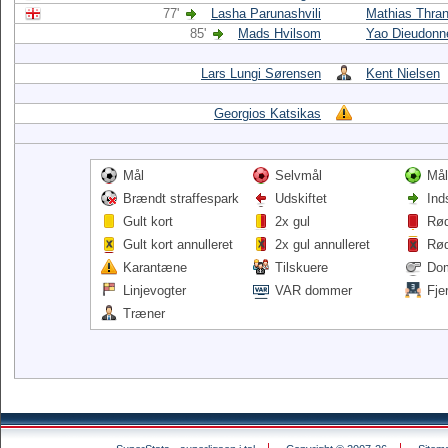
77'
Lasha Parunashvili
Mathias Thra
85'
Mads Hvilsom
Yao Dieudonn
Lars Lungi Sørensen
Kent Nielsen
Georgios Katsikas
Mål
Selvmål
Mål
Brændt straffespark
Udskiftet
Ind
Gult kort
2x gul
Rød
Gult kort annulleret
2x gul annulleret
Rød
Karantæne
Tilskuere
Do
Linjevogter
VAR dommer
Fje
Træner