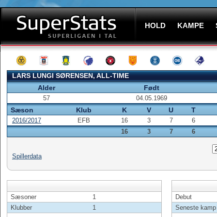
HOLD
KAMPE
LARS LUNGI SØRENSEN, ALL-TIME
Alder
Født
57
04.05.1969
Sæson
Klub
K
V
U
T
2016/2017
EFB
16
3
7
6
16
3
7
6
Spillerdata
Sæsoner
1
Debut
Klubber
1
Seneste kamp