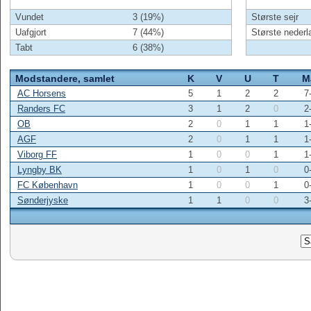
Vundet
3 (19%)
Største sejr
Uafgjort
7 (44%)
Største nederl
Tabt
6 (38%)
Modstandere, samlet
K
V
U
T
M
AC Horsens
5
1
2
2
7
Randers FC
3
1
2
0
2
OB
2
0
1
1
1
AGF
2
0
1
1
1
Viborg FF
1
0
0
1
1
Lyngby BK
1
0
1
0
0
FC København
1
0
0
1
0
Sønderjyske
1
1
0
0
3