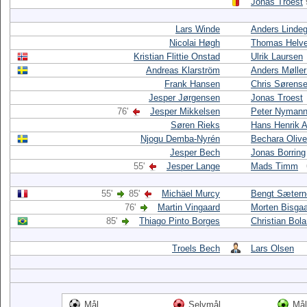
Jonas Troest
Lars Winde
Anders Linde
Nicolai Høgh
Thomas Helv
Kristian Flittie Onstad
Ulrik Laursen
Andreas Klarström
Anders Møller
Frank Hansen
Chris Sørens
Jesper Jørgensen
Jonas Troest
76'
Jesper Mikkelsen
Peter Nyman
Søren Rieks
Hans Henrik 
Njogu Demba-Nyrén
Bechara Olive
Jesper Bech
Jonas Borring
55'
Jesper Lange
Mads Timm
55'
85'
Michäel Murcy
Bengt Sætern
76'
Martin Vingaard
Morten Bisga
85'
Thiago Pinto Borges
Christian Bol
Troels Bech
Lars Olsen
Mål
Selvmål
Mål