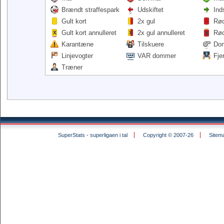
Brændt straffespark
Udskiftet
Ind
Gult kort
2x gul
Rød
Gult kort annulleret
2x gul annulleret
Rød
Karantæne
Tilskuere
Do
Linjevogter
VAR dommer
Fje
Træner
SuperStats - superligaen i tal
Copyright © 2007-26
Sitem