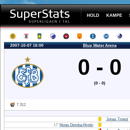
HOLD
KAMPE
2007-10-07 16:00
Blue Water Arena
0 - 0
(0 - 0)
7.312
Jonas Troest
17'
Njogu Demba-Nyrén