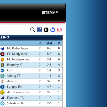
SITEMAP
LLING
K
Mål
P
FC København
2
6-3
6
FC Midtjylland
2
5-3
6
(P)
FC Nordsjælland
2
2-1
4
Brøndby IF
2
2-1
4
OB
2
1-1
3
Viborg FF
2
1-1
3
AGF
2
3-3
2
(M)
Lyngby BK
2
4-5
1
(O)
AC Horsens
2
2-3
1
(O)
Randers FC
2
1-2
1
Silkeborg IF
2
2-4
1