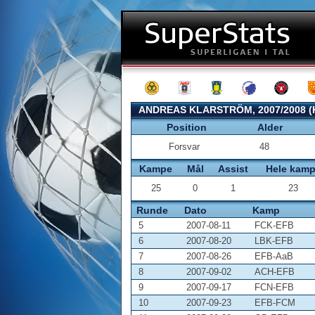
ANDREAS KLARSTRÖM, 2007/2008 
Position
Alder
Forsvar
48
Kampe
Mål
Assist
Hele kam
25
0
1
23
Runde
Dato
Kamp
5
2007-08-11
FCK-EFB
6
2007-08-20
LBK-EFB
7
2007-08-26
EFB-AaB
8
2007-09-02
ACH-EFB
9
2007-09-17
FCN-EFB
10
2007-09-23
EFB-FCM