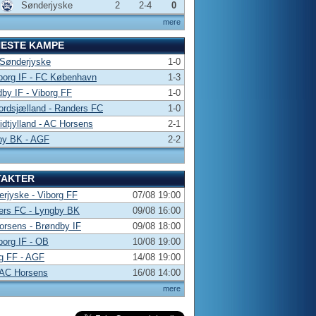
Sønderjyske
2
2-4
0
mere
NESTE KAMPE
 Sønderjyske
1-0
borg IF - FC København
1-3
by IF - Viborg FF
1-0
rdsjælland - Randers FC
1-0
dtjylland - AC Horsens
2-1
by BK - AGF
2-2
TAKTER
rjyske - Viborg FF
07/08 19:00
ers FC - Lyngby BK
09/08 16:00
rsens - Brøndby IF
09/08 18:00
borg IF - OB
10/08 19:00
g FF - AGF
14/08 19:00
 AC Horsens
16/08 14:00
mere