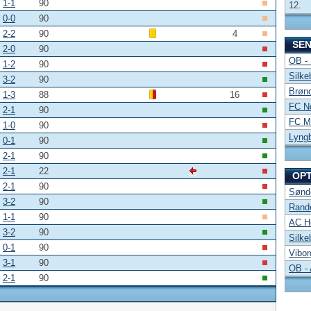
1-1
90
12.
0-0
90
2-2
90
4
SE
2-0
90
OB -
1-2
90
Silke
3-2
90
Brønd
1-3
88
16
FC No
2-1
90
FC Mi
1-0
90
Lyng
0-1
90
2-1
90
2-1
22
OP
2-1
90
Sønde
3-2
90
Rand
1-1
90
AC Ho
3-2
90
Silke
0-1
90
Vibor
3-1
90
OB -
2-1
90