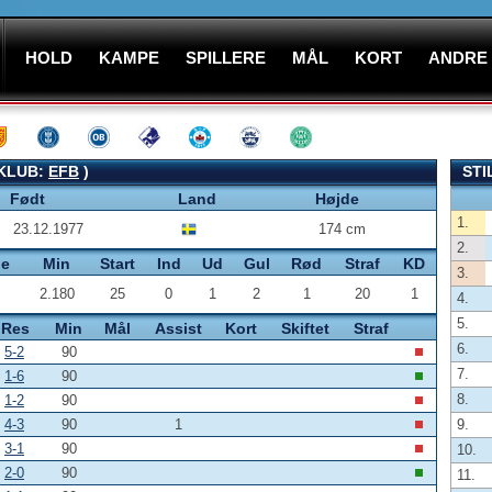
HOLD
KAMPE
SPILLERE
MÅL
KORT
ANDRE
(KLUB:
EFB
)
STI
Født
Land
Højde
1.
23.12.1977
174 cm
2.
pe
Min
Start
Ind
Ud
Gul
Rød
Straf
KD
3.
2.180
25
0
1
2
1
20
1
4.
5.
Res
Min
Mål
Assist
Kort
Skiftet
Straf
6.
5-2
90
7.
1-6
90
8.
1-2
90
4-3
90
1
9.
3-1
90
10.
2-0
90
11.