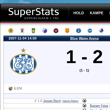
HOLD
KAMPE
2007-11-04 14:00
Blue Water Arena
1 - 2
(1 - 1)
6.074
4' 1-0
Jesper Bech
(
Søren Rieks
)
Bajram Fetai
(