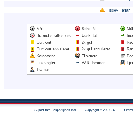
Issey Farran
Mål
Selvmål
Mål
Brændt straffespark
Udskiftet
Ind
Gult kort
2x gul
Rød
Gult kort annulleret
2x gul annulleret
Rød
Karantæne
Tilskuere
Do
Linjevogter
VAR dommer
Fje
Træner
SuperStats - superligaen i tal
Copyright © 2007-26
Sitem