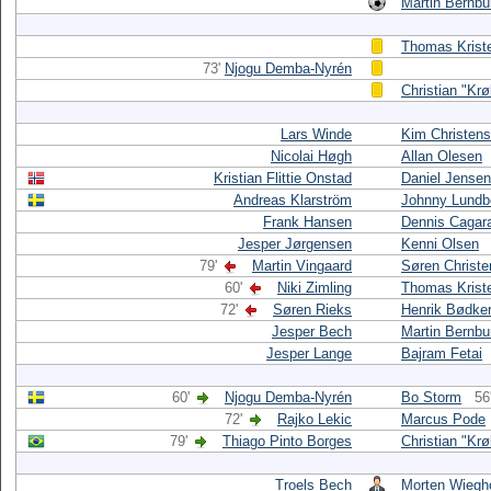
Martin Bernbu
Thomas Krist
73'
Njogu Demba-Nyrén
Christian "Krø
Lars Winde
Kim Christen
Nicolai Høgh
Allan Olesen
Kristian Flittie Onstad
Daniel Jensen
Andreas Klarström
Johnny Lundb
Frank Hansen
Dennis Cagar
Jesper Jørgensen
Kenni Olsen
79'
Martin Vingaard
Søren Christ
60'
Niki Zimling
Thomas Krist
72'
Søren Rieks
Henrik Bødke
Jesper Bech
Martin Bernbu
Jesper Lange
Bajram Fetai
60'
Njogu Demba-Nyrén
Bo Storm
56
72'
Rajko Lekic
Marcus Pode
79'
Thiago Pinto Borges
Christian "Krø
Troels Bech
Morten Wiegh