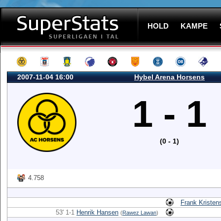
HOLD
KAMPE
2007-11-04 16:00
Hybel Arena Horsens
1 - 1
(0 - 1)
4.758
Frank Kristen
53' 1-1
Henrik Hansen
(
Rawez Lawan
)