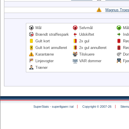
Magnus Troes
Mål
Selvmål
Mål
Brændt straffespark
Udskiftet
Ind
Gult kort
2x gul
Rød
Gult kort annulleret
2x gul annulleret
Rød
Karantæne
Tilskuere
Do
Linjevogter
VAR dommer
Fje
Træner
SuperStats - superligaen i tal
Copyright © 2007-26
Sitem