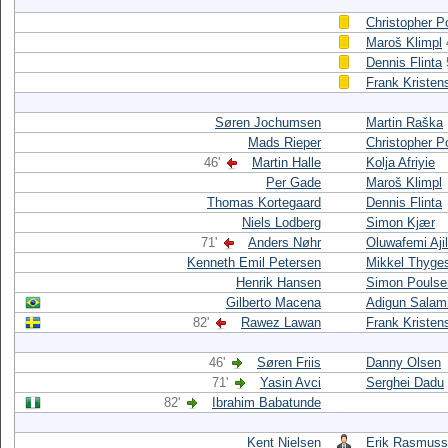
Christopher P
Maroš Klimpl
Dennis Flinta
Frank Kristen
Søren Jochumsen
Martin Raška
Mads Rieper
Christopher P
46'
Martin Halle
Kolja Afriyie
Per Gade
Maroš Klimpl
Thomas Kortegaard
Dennis Flinta
Niels Lodberg
Simon Kjær
71'
Anders Nøhr
Oluwafemi Aji
Kenneth Emil Petersen
Mikkel Thyge
Henrik Hansen
Simon Poulse
Gilberto Macena
Adigun Salam
82'
Rawez Lawan
Frank Kristen
46'
Søren Friis
Danny Olsen
71'
Yasin Avci
Serghei Dadu
82'
Ibrahim Babatunde
Kent Nielsen
Erik Rasmus