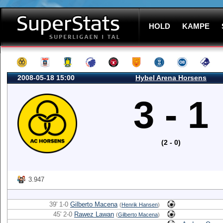
HOLD
KAMPE
2008-05-18 15:00
Hybel Arena Horsens
3 - 1
(2 - 0)
3.947
39' 1-0
Gilberto Macena
(
Henrik Hansen
)
45' 2-0
Rawez Lawan
(
Gilberto Macena
)