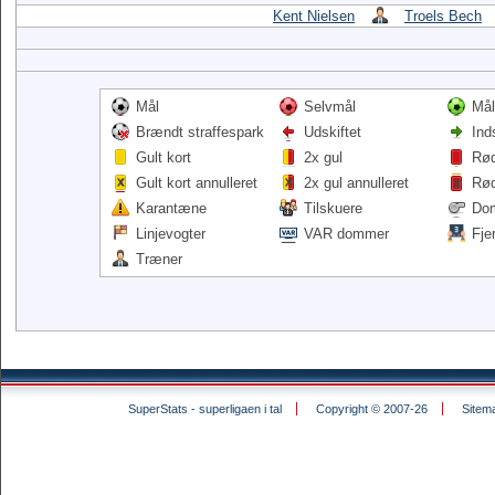
Kent Nielsen
Troels Bech
Mål
Selvmål
Mål
Brændt straffespark
Udskiftet
Ind
Gult kort
2x gul
Rød
Gult kort annulleret
2x gul annulleret
Rød
Karantæne
Tilskuere
Do
Linjevogter
VAR dommer
Fje
Træner
SuperStats - superligaen i tal
Copyright © 2007-26
Sitem