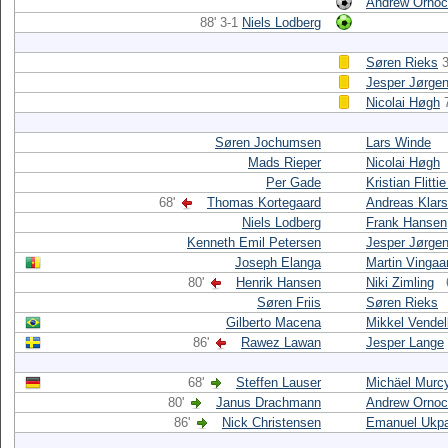
Andrew Orno
88' 3-1
Niels Lodberg
Søren Rieks
3
Jesper Jørge
Nicolai Høgh
Søren Jochumsen
Lars Winde
Mads Rieper
Nicolai Høgh
Per Gade
Kristian Flitt
68'
Thomas Kortegaard
Andreas Klar
Niels Lodberg
Frank Hansen
Kenneth Emil Petersen
Jesper Jørge
Joseph Elanga
Martin Vingaa
80'
Henrik Hansen
Niki Zimling
Søren Friis
Søren Rieks
Gilberto Macena
Mikkel Vende
86'
Rawez Lawan
Jesper Lange
68'
Steffen Lauser
Michäel Murc
80'
Janus Drachmann
Andrew Orno
86'
Nick Christensen
Emanuel Ukpa