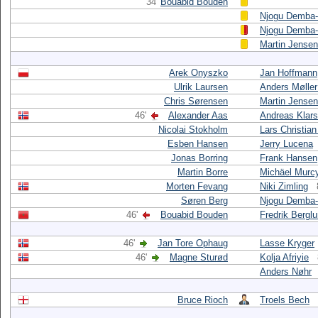
34'
Bouabid Bouden
Njogu Demba-
Njogu Demba-
Martin Jensen
Arek Onyszko
Jan Hoffmann
Ulrik Laursen
Anders Møller
Chris Sørensen
Martin Jensen
46'
Alexander Aas
Andreas Klar
Nicolai Stokholm
Lars Christian
Esben Hansen
Jerry Lucena
Jonas Borring
Frank Hansen
Martin Borre
Michäel Murc
Morten Fevang
Niki Zimling
Søren Berg
Njogu Demba-
46'
Bouabid Bouden
Fredrik Bergl
46'
Jan Tore Ophaug
Lasse Kryger
46'
Magne Sturød
Kolja Afriyie
Anders Nøhr
Bruce Rioch
Troels Bech