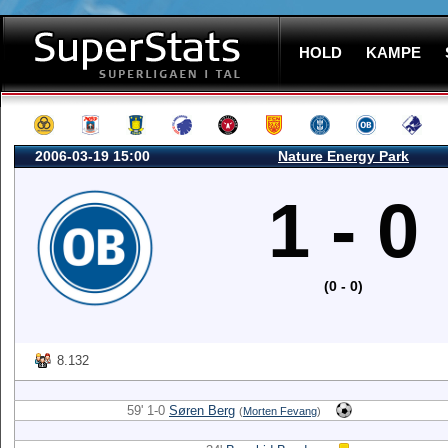
HOLD
KAMPE
2006-03-19 15:00
Nature Energy Park
1 - 0
(0 - 0)
8.132
59' 1-0
Søren Berg
(
Morten Fevang
)