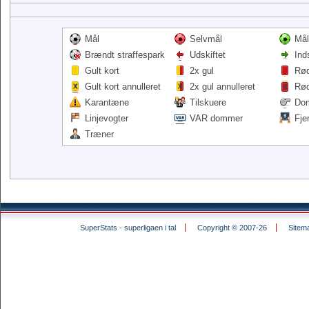
Mål
Selvmål
Mål
Brændt straffespark
Udskiftet
Ind
Gult kort
2x gul
Rød
Gult kort annulleret
2x gul annulleret
Rød
Karantæne
Tilskuere
Do
Linjevogter
VAR dommer
Fje
Træner
SuperStats - superligaen i tal
Copyright © 2007-26
Sitem