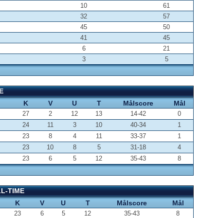
10
61
32
57
45
50
41
45
6
21
3
5
E
K
V
U
T
Målscore
Mål
27
2
12
13
14-42
0
24
11
3
10
40-34
1
23
8
4
11
33-37
1
23
10
8
5
31-18
4
23
6
5
12
35-43
8
LL-TIME
K
V
U
T
Målscore
Mål
23
6
5
12
35-43
8