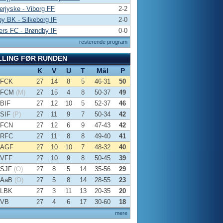
rjyske - Viborg FF
2-2
y BK - Silkeborg IF
2-0
rs FC - Brøndby IF
0-0
resterende program
LLING FØR RUNDEN
K
V
U
T
Mål
P
FCK
27
14
8
5
46-31
50
FCM
(M)
27
15
4
8
50-37
49
BIF
27
12
10
5
52-37
46
SIF
(P)
27
11
9
7
50-34
42
FCN
27
12
6
9
47-43
42
RFC
27
11
8
8
49-40
41
AGF
27
10
10
7
48-32
40
VFF
27
10
9
8
50-45
39
SJF
(O)
27
8
5
14
35-56
29
AaB
(O)
27
5
8
14
28-55
23
LBK
27
3
11
13
20-35
20
VB
27
4
6
17
30-60
18
mere