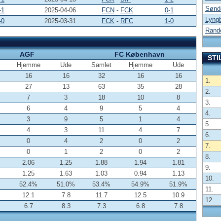
Sønde
-1
2025-04-06
FCN
-
FCK
0-1
Lyngb
-0
2025-03-31
FCK
-
RFC
1-0
Rande
AGF
FC København
STI
Hjemme
Ude
Samlet
Hjemme
Ude
16
16
32
16
16
1.
27
13
63
35
28
2.
7
3
18
10
8
3.
6
4
9
5
4
4.
3
9
5
1
4
5.
4
3
11
4
7
6.
0
4
2
0
2
7.
0
1
2
0
2
8.
2.06
1.25
1.88
1.94
1.81
9.
1.25
1.63
1.03
0.94
1.13
10.
52.4%
51.0%
53.4%
54.9%
51.9%
11.
12.1
7.8
11.7
12.5
10.9
12.
6.7
8.3
7.3
6.8
7.8