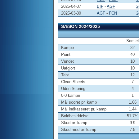
2025-04-07
BIF
-
AGF
2
2025-03-30
AGF
-
FCN
2
SÆSON 2024/2025
Samlet
Kampe
32
Point
40
Vundet
10
Uafgjort
10
Tabt
12
Clean Sheets
7
Uden Scoring
4
0-0 kampe
1
Mål scoret pr. kamp
1.66
Mål indkasseret pr. kamp
1.44
Boldbesiddelse
51.7%
Skud pr. kamp
9.9
Skud mod pr. kamp
7.5