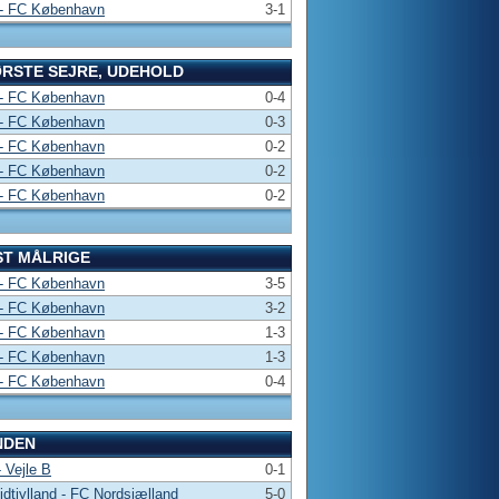
- FC København
3-1
RSTE SEJRE, UDEHOLD
- FC København
0-4
- FC København
0-3
- FC København
0-2
- FC København
0-2
- FC København
0-2
T MÅLRIGE
- FC København
3-5
- FC København
3-2
- FC København
1-3
- FC København
1-3
- FC København
0-4
NDEN
 Vejle B
0-1
dtjylland - FC Nordsjælland
5-0