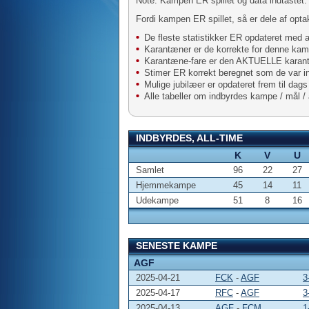
Note: Kampen ER spillet og data indtastet
Fordi kampen ER spillet, så er dele af optak
De fleste statistikker ER opdateret med 
Karantæner er de korrekte for denne ka
Karantæne-fare er den AKTUELLE karantæ
Stimer ER korrekt beregnet som de var i
Mulige jubilæer er opdateret frem til dags
Alle tabeller om indbyrdes kampe / mål / a
INDBYRDES, ALL-TIME
K
V
U
Samlet
96
22
27
Hjemmekampe
45
14
11
Udekampe
51
8
16
SENESTE KAMPE
AGF
2025-04-21
FCK
-
AGF
3
2025-04-17
RFC
-
AGF
3
2025-04-13
AGF
-
FCM
1