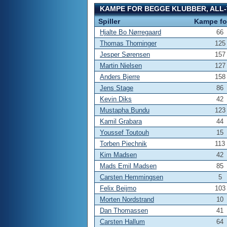
KAMPE FOR BEGGE KLUBBER, ALL-
Spiller
Kampe fo
Hjalte Bo Nørregaard
66
Thomas Thorninger
125
Jesper Sørensen
157
Martin Nielsen
127
Anders Bjerre
158
Jens Stage
86
Kevin Diks
42
Mustapha Bundu
123
Kamil Grabara
44
Youssef Toutouh
15
Torben Piechnik
113
Kim Madsen
42
Mads Emil Madsen
85
Carsten Hemmingsen
5
Felix Beijmo
103
Morten Nordstrand
10
Dan Thomassen
41
Carsten Hallum
64