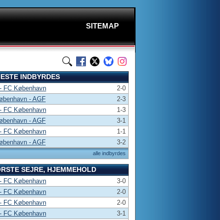
SITEMAP
ESTE INDBYRDES
- FC København
2-0
øbenhavn - AGF
2-3
- FC København
1-3
øbenhavn - AGF
3-1
- FC København
1-1
øbenhavn - AGF
3-2
alle indbyrdes
RSTE SEJRE, HJEMMEHOLD
- FC København
3-0
- FC København
2-0
- FC København
2-0
- FC København
3-1