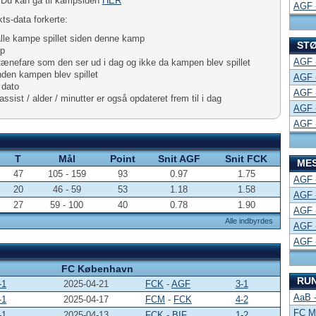
. Du kan gå til kampsiden
HER
AGF 
ts-data forkerte:
alle kampe spillet siden denne kamp
STØ
mp
AGF 
nefare som den ser ud i dag og ikke da kampen blev spillet
nden kampen blev spillet
AGF 
 dato
AGF 
ssist / alder / minutter er også opdateret frem til i dag
AGF 
AGF 
T
Mål
Point
Snit AGF
Snit FCK
MES
47
105 - 159
93
0.97
1.75
AGF 
20
46 - 59
53
1.18
1.58
AGF 
27
59 - 100
40
0.78
1.90
AGF 
Alle indbyrdes
AGF 
AGF 
FC København
RU
-1
2025-04-21
FCK
-
AGF
3-1
AaB -
-1
2025-04-17
FCM
-
FCK
4-2
FC Mi
-1
2025-04-13
FCK
-
BIF
1-2