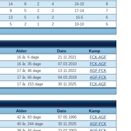
14
8
2
4
24-10
8
9
5
2
2
17-14
7
13
5
6
2
15-5
6
5
2
1
2
10-10
6
Alder
Dato
Kamp
16 år, 6 dage
21.11.2021
FCK-AGF
16 år, 35 dage
07.03.2010
FCK-AGF
17 år, 46 dage
13.11.2022
AGF-FCK
17 år, 66 dage
04.03.2018
AGF-FCK
17 år, 153 dage
30.11.2025
FCK-AGF
Alder
Dato
Kamp
42 år, 83 dage
07.05.1995
FCK-AGF
40 år, 244 dage
30.11.2025
AGF-FCK
39 år, 44 dage
23.03.2003
AGF-FCK