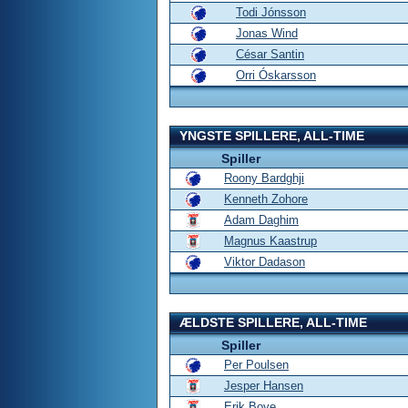
Todi Jónsson
Jonas Wind
César Santin
Orri Óskarsson
YNGSTE SPILLERE, ALL-TIME
Spiller
Roony Bardghji
Kenneth Zohore
Adam Daghim
Magnus Kaastrup
Viktor Dadason
ÆLDSTE SPILLERE, ALL-TIME
Spiller
Per Poulsen
Jesper Hansen
Erik Boye