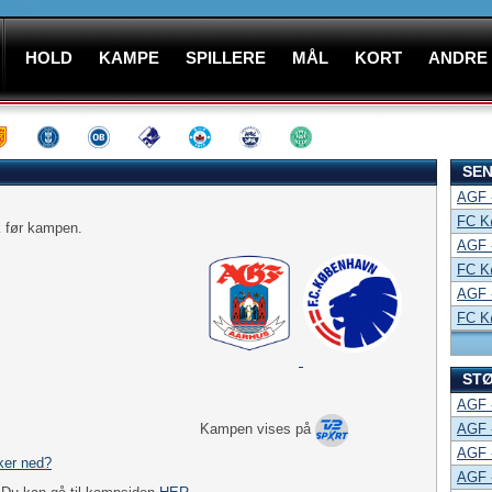
HOLD
KAMPE
SPILLERE
MÅL
KORT
ANDRE
SEN
AGF 
FC K
ik før kampen.
AGF 
FC K
AGF 
FC K
STØ
AGF 
AGF 
Kampen vises på
AGF 
ker ned?
AGF 