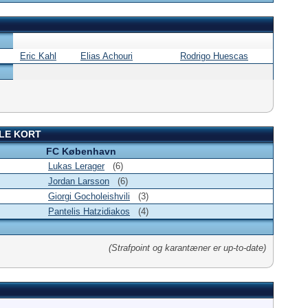
Eric Kahl
Elias Achouri
Rodrigo Huescas
LE KORT
FC København
Lukas Lerager
(6)
Jordan Larsson
(6)
Giorgi Gocholeishvili
(3)
Pantelis Hatzidiakos
(4)
(Strafpoint og karantæner er up-to-date)