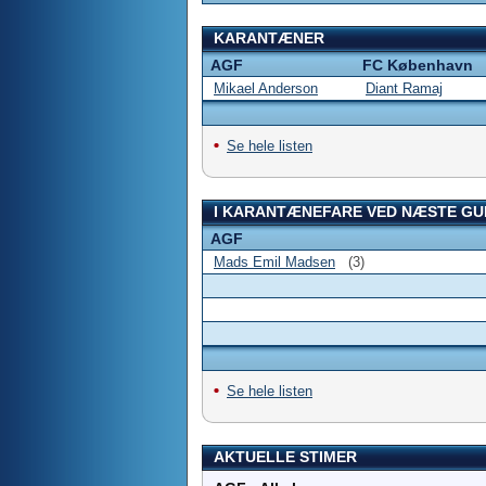
KARANTÆNER
AGF
FC København
Mikael Anderson
Diant Ramaj
Se hele listen
I KARANTÆNEFARE VED NÆSTE GU
AGF
Mads Emil Madsen
(3)
Se hele listen
AKTUELLE STIMER