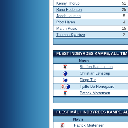
Kenny Thorup
51
Rune Pedersen
25
Jacob Laursen
5
Piotr Haren
4
Martin Pusic
15
Thomas Kjærbye
2
FLEST INDBYRDES KAMPE, ALL-TIM
Navn
Steffen Rasmussen
Christian Lønstrup
Diego Tur
Hjalte Bo Nørregaard
Patrick Mortensen
FLEST MÅL I INDBYRDES KAMPE, A
Navn
Patrick Mortensen