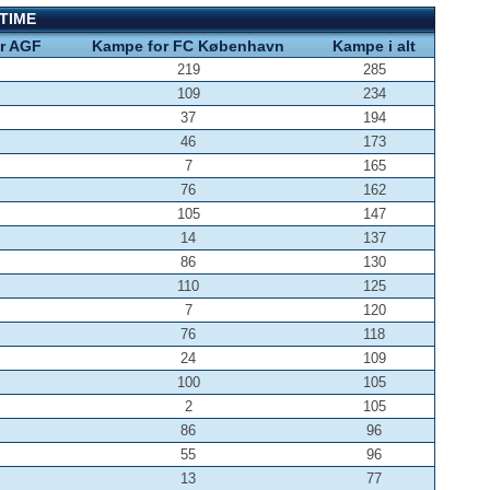
TIME
r AGF
Kampe for FC København
Kampe i alt
219
285
109
234
37
194
46
173
7
165
76
162
105
147
14
137
86
130
110
125
7
120
76
118
24
109
100
105
2
105
86
96
55
96
13
77