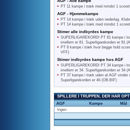
AGF - Alle kampe
PT 11 kampe i træk med mindst 1 scoret 
AGF - Hjemmekampe
PT 14 kampe i træk uden nederlag. Klubr
PT 14 kampe i træk med mindst 1 scoret 
Stimer alle indbyrdes kampe
SUPERLIGAREKORD! PT 81 kampe i træk 
imellem er 81. Superligarekorden er 81 
PT 8 kampe i træk hvor begge hold scorer
VFF)
Stimer indbyrdes kampe hos AGF
SUPERLIGAREKORD! PT 34 kampe i træk 
imellem er 34. Superligarekorden er 34 
PT 37 kampe i træk uden at AGF vinder 
Superligarekorden er 46 (OB-BIF)
SPILLERE I TRUPPEN, DER HAR O
AGF
Kampe
Mål
Ingen