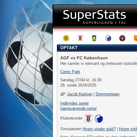
OPTAKT
AGF vs FC København
Her samler vi relevant og irrelevant statist
Ceres Park
Søndag 27/04 kl. 16.00
28. runde 2024/2025
Jacob Karlsen
|
Dommerteam
Indbyrdes serier
Igangværende serier
Klubrekorder
Simulatoren
Hvem vinder guld?
|
Hvem ryk