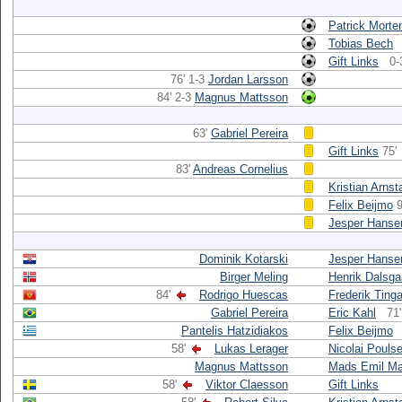
Patrick Morte
Tobias Bech
Gift Links
0-
76' 1-3
Jordan Larsson
84' 2-3
Magnus Mattsson
63'
Gabriel Pereira
Gift Links
75'
83'
Andreas Cornelius
Kristian Arnst
Felix Beijmo
9
Jesper Hanse
Dominik Kotarski
Jesper Hanse
Birger Meling
Henrik Dalsga
84'
Rodrigo Huescas
Frederik Ting
Gabriel Pereira
Eric Kahl
71'
Pantelis Hatzidiakos
Felix Beijmo
58'
Lukas Lerager
Nicolai Pouls
Magnus Mattsson
Mads Emil M
58'
Viktor Claesson
Gift Links