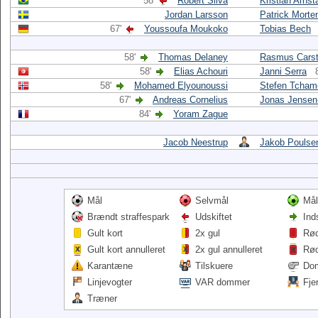
58'
Robert Silva
Kristian Arnst
Jordan Larsson
Patrick Morte
67'
Youssoufa Moukoko
Tobias Bech
58'
Thomas Delaney
Rasmus Cars
58'
Elias Achouri
Janni Serra
58'
Mohamed Elyounoussi
Stefen Tcham
67'
Andreas Cornelius
Jonas Jense
84'
Yoram Zague
Jacob Neestrup
Jakob Poulse
Mål
Selvmål
Mål
Brændt straffespark
Udskiftet
Ind
Gult kort
2x gul
Rød
Gult kort annulleret
2x gul annulleret
Rød
Karantæne
Tilskuere
Do
Linjevogter
VAR dommer
Fje
Træner