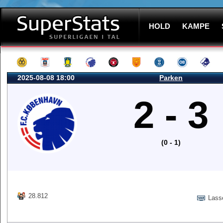
HOLD
KAMPE
2025-08-08 18:00
Parken
2 - 3
(0 - 1)
28.812
Lass