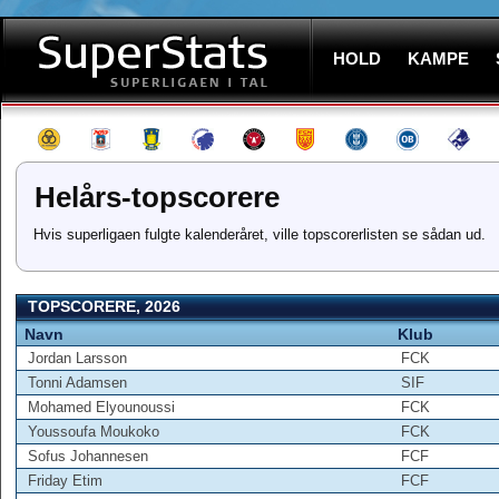
HOLD
KAMPE
Helårs-topscorere
Hvis superligaen fulgte kalenderåret, ville topscorerlisten se sådan ud.
TOPSCORERE, 2026
Navn
Klub
Jordan Larsson
FCK
Tonni Adamsen
SIF
Mohamed Elyounoussi
FCK
Youssoufa Moukoko
FCK
Sofus Johannesen
FCF
Friday Etim
FCF