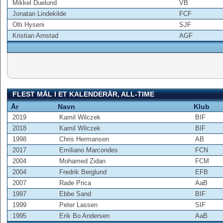
Mikkel Duelund
VB
Jonatan Lindekilde
FCF
Olti Hyseni
SJF
Kristian Arnstad
AGF
FLEST MÅL I ET KALENDERÅR, ALL-TIME
År
Navn
Klub
2019
Kamil Wilczek
BIF
2018
Kamil Wilczek
BIF
1998
Chris Hermansen
AB
2017
Emiliano Marcondes
FCN
2004
Mohamed Zidan
FCM
2004
Fredrik Berglund
EFB
2007
Rade Prica
AaB
1997
Ebbe Sand
BIF
1999
Peter Lassen
SIF
1995
Erik Bo Andersen
AaB