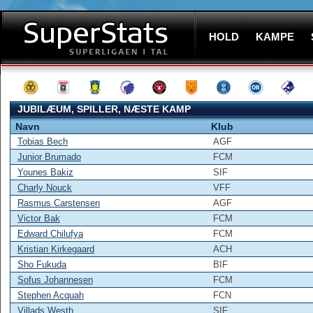
HOLD
KAMPE
JUBILÆUM, SPILLER, NÆSTE KAMP
Navn
Klub
Tobias Bech
AGF
Junior Brumado
FCM
Younes Bakiz
SIF
Charly Nouck
VFF
Rasmus Carstensen
AGF
Victor Bak
FCM
Edward Chilufya
FCM
Kristian Kirkegaard
ACH
Sho Fukuda
BIF
Sofus Johannesen
FCM
Stephen Acquah
FCN
Villads Westh
SIF