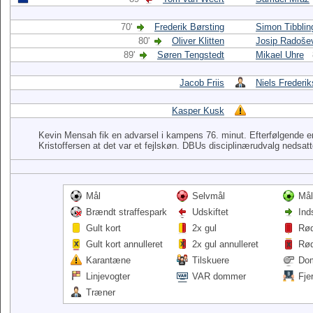
70'
Frederik Børsting
Simon Tibblin
80'
Oliver Klitten
Josip Radoše
89'
Søren Tengstedt
Mikael Uhre
Jacob Friis
Niels Frederi
Kasper Kusk
Kevin Mensah fik en advarsel i kampens 76. minut. Efterfølgende
Kristoffersen at det var et fejlskøn. DBUs disciplinærudvalg nedsatte 
Mål
Selvmål
Mål
Brændt straffespark
Udskiftet
Ind
Gult kort
2x gul
Rød
Gult kort annulleret
2x gul annulleret
Rød
Karantæne
Tilskuere
Do
Linjevogter
VAR dommer
Fje
Træner