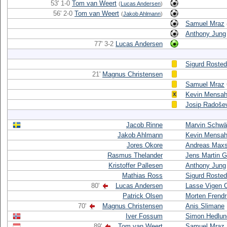
53' 1-0
Tom van Weert
(
Lucas Andersen
)
56' 2-0
Tom van Weert
(
Jakob Ahlmann
)
Samuel Mraz
Anthony Jung
77' 3-2
Lucas Andersen
Sigurd Rosted
21'
Magnus Christensen
Samuel Mraz
Kevin Mensa
Josip Radoše
Jacob Rinne
Marvin Schw
Jakob Ahlmann
Kevin Mensa
Jores Okore
Andreas Max
Rasmus Thelander
Jens Martin 
Kristoffer Pallesen
Anthony Jung
Mathias Ross
Sigurd Rosted
80'
Lucas Andersen
Lasse Vigen C
Patrick Olsen
Morten Frend
70'
Magnus Christensen
Anis Slimane
Iver Fossum
Simon Hedlun
89'
Tom van Weert
Samuel Mraz