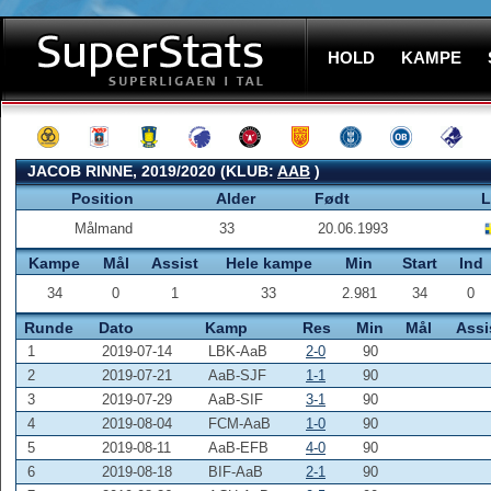
HOLD
KAMPE
JACOB RINNE, 2019/2020 (KLUB:
AAB
)
Position
Alder
Født
L
Målmand
33
20.06.1993
Kampe
Mål
Assist
Hele kampe
Min
Start
Ind
34
0
1
33
2.981
34
0
Runde
Dato
Kamp
Res
Min
Mål
Assi
1
2019-07-14
LBK-AaB
2-0
90
2
2019-07-21
AaB-SJF
1-1
90
3
2019-07-29
AaB-SIF
3-1
90
4
2019-08-04
FCM-AaB
1-0
90
5
2019-08-11
AaB-EFB
4-0
90
6
2019-08-18
BIF-AaB
2-1
90