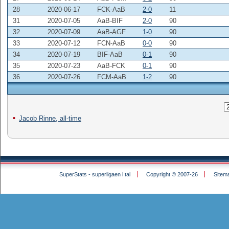
28
2020-06-17
FCK-AaB
2-0
11
31
2020-07-05
AaB-BIF
2-0
90
32
2020-07-09
AaB-AGF
1-0
90
33
2020-07-12
FCN-AaB
0-0
90
34
2020-07-19
BIF-AaB
0-1
90
35
2020-07-23
AaB-FCK
0-1
90
36
2020-07-26
FCM-AaB
1-2
90
Jacob Rinne, all-time
SuperStats - superligaen i tal
Copyright © 2007-26
Sitem