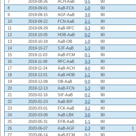
7
2019-08-26
ACH-AaB
0-5
90
8
2019-09-01
AaB-FCK
1-0
90
9
2019-09-15
AGF-AaB
3-0
90
10
2019-09-22
FCN-AaB
2-1
90
11
2019-09-29
AaB-RFC
0-3
90
12
2019-10-05
HOB-AaB
0-2
90
13
2019-10-18
AaB-OB
1-0
90
14
2019-10-27
SJF-AaB
1-3
90
15
2019-11-03
AaB-FCM
0-1
90
16
2019-11-08
RFC-AaB
3-3
90
17
2019-11-24
AaB-ACH
4-0
90
18
2019-12-01
AaB-HOB
1-1
90
19
2019-12-09
OB-AaB
0-0
90
20
2019-12-13
AaB-FCN
1-3
90
21
2020-02-16
SIF-AaB
0-2
90
22
2020-02-23
AaB-BIF
3-2
90
23
2020-03-01
FCK-AaB
3-2
90
24
2020-03-08
AaB-LBK
3-0
90
25
2020-05-31
EFB-AaB
1-1
90
26
2020-06-07
AaB-AGF
2-3
90
1
27
2020-06-14
AaB-FCM
0-2
90