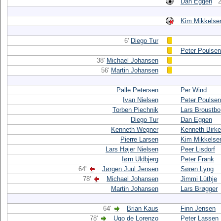
Dan Eggen
2
Kim Mikkelse
6'
Diego Tur
Peter Poulsen
38'
Michael Johansen
56'
Martin Johansen
Palle Petersen
Per Wind
Ivan Nielsen
Peter Poulsen
Torben Piechnik
Lars Broustbo
Diego Tur
Dan Eggen
Kenneth Wegner
Kenneth Birke
Pierre Larsen
Kim Mikkelse
Lars Højer Nielsen
Peer Lisdorf
Iørn Uldbjerg
Peter Frank
64'
Jørgen Juul Jensen
Søren Lyng
78'
Michael Johansen
Jimmi Lüthje
Martin Johansen
Lars Brøgger
64'
Brian Kaus
Finn Jensen
78'
Ugo de Lorenzo
Peter Lassen