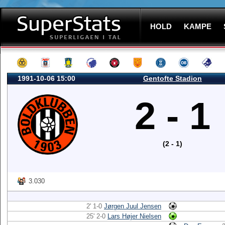
HOLD
KAMPE
1991-10-06 15:00
Gentofte Stadion
2 - 1
(2 - 1)
3.030
2' 1-0
Jørgen Juul Jensen
25' 2-0
Lars Højer Nielsen