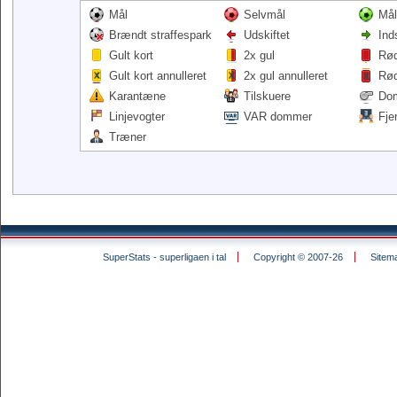
Mål
Selvmål
Mål
Brændt straffespark
Udskiftet
Ind
Gult kort
2x gul
Rød
Gult kort annulleret
2x gul annulleret
Rød
Karantæne
Tilskuere
Do
Linjevogter
VAR dommer
Fje
Træner
SuperStats - superligaen i tal
Copyright © 2007-26
Sitem