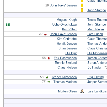
Claus Thoms
29'
John 'Faxe' Jensen
John Stampe
Mogens Krogh
Troels Rasmu
Uche Okechukwu
John Stampe
Kim Vilfort
Marc Rieper
76'
John 'Faxe' Jensen
Lars Frisch
Kim Christofte
Claus Thoms
Henrik Jensen
Thomas Ande
Brian Jensen
Claus Christi
Ole Bjur
Ole Mortense
58'
Erik Rasmussen
Torben Christ
Ronnie Ekelund
Søren Anders
Claus Nielsen
Bo Harder
73
58'
Jesper Kristensen
Stig Tøfting
76'
Thomas Madsen
Jesper Søren
Morten Olsen
Lars Lundkvis