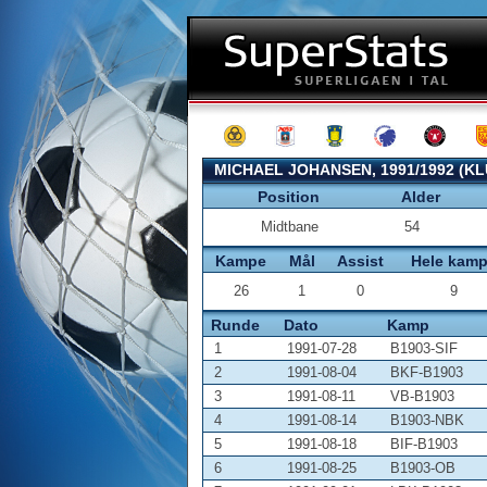
MICHAEL JOHANSEN, 1991/1992 (K
Position
Alder
Midtbane
54
Kampe
Mål
Assist
Hele kam
26
1
0
9
Runde
Dato
Kamp
1
1991-07-28
B1903-SIF
2
1991-08-04
BKF-B1903
3
1991-08-11
VB-B1903
4
1991-08-14
B1903-NBK
5
1991-08-18
BIF-B1903
6
1991-08-25
B1903-OB