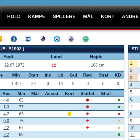
HOLD
KAMPE
SPILLERE
MÅL
KORT
ANDRE
LUB:
B1903
)
STI
Født
Land
Højde
1.
22.07.1972
168 cm
2.
pe
Min
Start
Ind
Ud
Gul
Rød
Straf
KD
3.
1.817
23
3
14
9
0
0
0
4.
5.
Res
Min
Mål
Assist
Kort
Skiftet
Straf
6.
4-0
85
7.
1-3
77
8.
4-2
63
0-0
75
9.
2-2
67
10.
3-2
90
11.