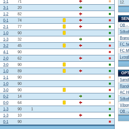
1-1
71
12.
3-1
20
1-2
82
SE
0-1
74
OB -
2-1
77
Silke
1-0
90
Brønd
1-3
32
FC No
3-2
45
FC Mi
4-1
90
Lyng
2-0
62
3-0
90
1-0
89
OP
1-1
90
Sønde
1-0
90
Rand
3-0
90
AC Ho
0-2
14
Silke
0-0
64
Vibor
1-3
90
1
OB -
1-3
10
0-1
90