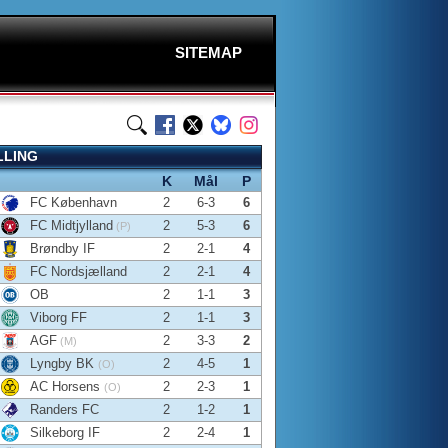
SITEMAP
LLING
K
Mål
P
FC København
2
6-3
6
FC Midtjylland
2
5-3
6
(P)
Brøndby IF
2
2-1
4
FC Nordsjælland
2
2-1
4
OB
2
1-1
3
Viborg FF
2
1-1
3
AGF
2
3-3
2
(M)
Lyngby BK
2
4-5
1
(O)
AC Horsens
2
2-3
1
(O)
Randers FC
2
1-2
1
Silkeborg IF
2
2-4
1