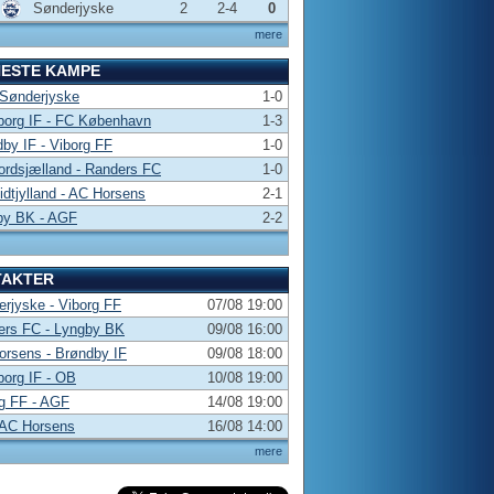
Sønderjyske
2
2-4
0
mere
NESTE KAMPE
 Sønderjyske
1-0
borg IF - FC København
1-3
by IF - Viborg FF
1-0
rdsjælland - Randers FC
1-0
dtjylland - AC Horsens
2-1
by BK - AGF
2-2
TAKTER
rjyske - Viborg FF
07/08 19:00
ers FC - Lyngby BK
09/08 16:00
rsens - Brøndby IF
09/08 18:00
borg IF - OB
10/08 19:00
g FF - AGF
14/08 19:00
 AC Horsens
16/08 14:00
mere