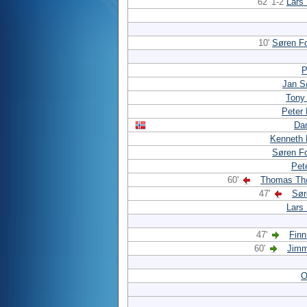
62' 1-2
Lars
10'
Søren F
P
Jan S
Tony
Peter
Da
Kenneth 
Søren F
Pet
60'
Thomas Th
47'
Sør
Lars
47'
Finn
60'
Jimm
O