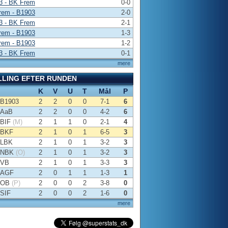
3 - BK Frem
0-0
rem - B1903
2-0
3 - BK Frem
2-1
rem - B1903
1-3
rem - B1903
1-2
3 - BK Frem
0-1
mere
LLING EFTER RUNDEN
K
V
U
T
Mål
P
B1903
2
2
0
0
7-1
6
AaB
2
2
0
0
4-2
6
BIF
(M)
2
1
1
0
2-1
4
BKF
2
1
0
1
6-5
3
LBK
2
1
0
1
3-2
3
NBK
(O)
2
1
0
1
3-2
3
VB
2
1
0
1
3-3
3
AGF
2
0
1
1
1-3
1
OB
(P)
2
0
0
2
3-8
0
SIF
2
0
0
2
1-6
0
mere