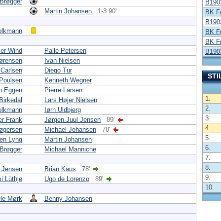
 Brøgger
B190
Martin Johansen
1-3 90'
BK F
B190
olkmann
BK F
BK F
er Wind
Palle Petersen
B190
ørensen
Ivan Nielsen
 Carlsen
Diego Tur
STI
 Poulsen
Kenneth Wegner
n Eggen
Pierre Larsen
1.
Birkedal
Lars Højer Nielsen
2.
olkmann
Iørn Uldbjerg
3.
er Frank
Jørgen Juul Jensen
89'
4.
øgersen
Michael Johansen
78'
5.
en Lyng
Martin Johansen
6.
 Brøgger
Michael Manniche
7.
8.
 Jensen
Brian Kaus
78'
9.
i Lüthje
Ugo de Lorenzo
89'
10.
le Mørk
Benny Johansen