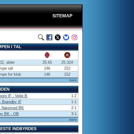
SITEMAP
PEN I TAL
-11, alder
25,65
25,324
pe ialt
146
152
pe for klub
146
152
mere
NDEN
borg IF - Vejle B
1-2
- Brøndby IF
1-1
- Næstved BK
2-1
by BK - OB
3-1
mere
ESTE INDBYRDES