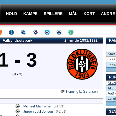
HOLD
KAMPE
SPILLERE
MÅL
KORT
ANDRE
Valby Idrætspark
2. runde 1991/1992
KAM
1 - 3
Start
- kam
- kam
(0 - 1)
RU
Silke
AGF 
Henning L. Sørensen
AaB 
Lyng
Michael Manniche
0-1 33'
SEN
Jørgen Juul Jensen
0-2 51'