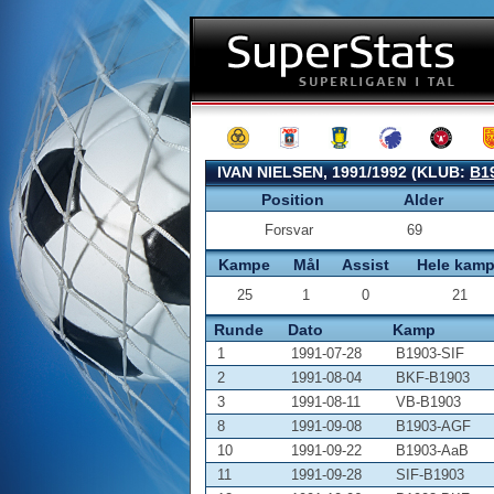
IVAN NIELSEN, 1991/1992 (KLUB:
B1
Position
Alder
Forsvar
69
Kampe
Mål
Assist
Hele kam
25
1
0
21
Runde
Dato
Kamp
1
1991-07-28
B1903-SIF
2
1991-08-04
BKF-B1903
3
1991-08-11
VB-B1903
8
1991-09-08
B1903-AGF
10
1991-09-22
B1903-AaB
11
1991-09-28
SIF-B1903