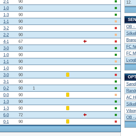
2-1
90
12.
1-0
90
1-3
90
SE
1-1
90
OB -
3-2
90
Silke
2-2
90
Brønd
4-1
67
FC No
3-0
90
FC Mi
1-0
90
Lyng
1-1
90
1-0
90
3-0
90
OP
3-1
90
Sønde
0-2
90
1
Rand
0-0
90
AC Ho
1-3
90
Silke
1-3
90
Vibor
6-0
72
OB -
0-1
90