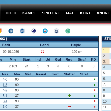
HOLD
KAMPE
SPILLERE
MÅL
KORT
ANDRE
903
)
STI
Født
Land
Højde
1.
09.10.1956
190 cm
2.
pe
Min
Start
Ind
Ud
Gul
Rød
Straf
KD
3.
2.103
24
1
3
4
0
0
0
4.
5.
Res
Min
Mål
Assist
Kort
Skiftet
Straf
6.
4-0
90
7.
1-3
90
8.
4-2
90
3-1
37
9.
0-1
90
10.
1-0
37
11.