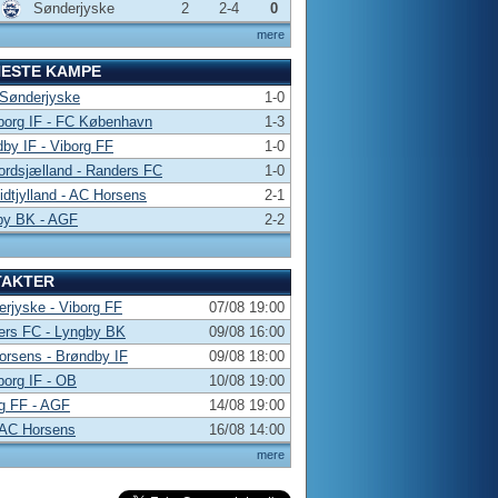
Sønderjyske
2
2-4
0
mere
NESTE KAMPE
 Sønderjyske
1-0
borg IF - FC København
1-3
by IF - Viborg FF
1-0
rdsjælland - Randers FC
1-0
dtjylland - AC Horsens
2-1
by BK - AGF
2-2
TAKTER
rjyske - Viborg FF
07/08 19:00
ers FC - Lyngby BK
09/08 16:00
rsens - Brøndby IF
09/08 18:00
borg IF - OB
10/08 19:00
g FF - AGF
14/08 19:00
 AC Horsens
16/08 14:00
mere