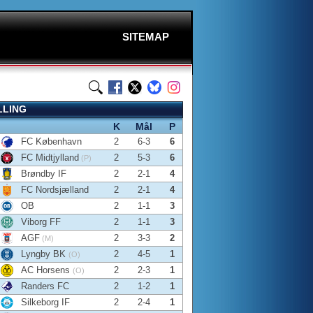
SITEMAP
LLING
K
Mål
P
FC København
2
6-3
6
FC Midtjylland
2
5-3
6
(P)
Brøndby IF
2
2-1
4
FC Nordsjælland
2
2-1
4
OB
2
1-1
3
Viborg FF
2
1-1
3
AGF
2
3-3
2
(M)
Lyngby BK
2
4-5
1
(O)
AC Horsens
2
2-3
1
(O)
Randers FC
2
1-2
1
Silkeborg IF
2
2-4
1