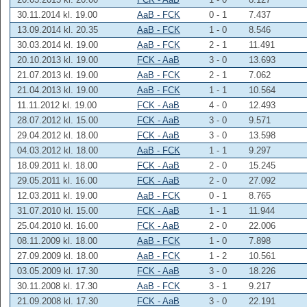
30.11.2014 kl. 19.00
AaB - FCK
0 - 1
7.437
13.09.2014 kl. 20.35
AaB - FCK
1 - 0
8.546
30.03.2014 kl. 19.00
AaB - FCK
2 - 1
11.491
20.10.2013 kl. 19.00
FCK - AaB
3 - 0
13.693
21.07.2013 kl. 19.00
AaB - FCK
2 - 1
7.062
21.04.2013 kl. 19.00
AaB - FCK
1 - 1
10.564
11.11.2012 kl. 19.00
FCK - AaB
4 - 0
12.493
28.07.2012 kl. 15.00
FCK - AaB
3 - 0
9.571
29.04.2012 kl. 18.00
FCK - AaB
3 - 0
13.598
04.03.2012 kl. 18.00
AaB - FCK
1 - 1
9.297
18.09.2011 kl. 18.00
FCK - AaB
2 - 0
15.245
29.05.2011 kl. 16.00
FCK - AaB
2 - 0
27.092
12.03.2011 kl. 19.00
AaB - FCK
0 - 1
8.765
31.07.2010 kl. 15.00
FCK - AaB
1 - 1
11.944
25.04.2010 kl. 16.00
FCK - AaB
2 - 0
22.006
08.11.2009 kl. 18.00
AaB - FCK
1 - 0
7.898
27.09.2009 kl. 18.00
AaB - FCK
1 - 2
10.561
03.05.2009 kl. 17.30
FCK - AaB
3 - 0
18.226
30.11.2008 kl. 17.30
AaB - FCK
3 - 1
9.217
21.09.2008 kl. 17.30
FCK - AaB
3 - 0
22.191