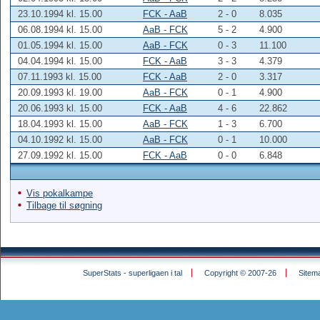
23.10.1994 kl. 15.00
FCK - AaB
2 - 0
8.035
06.08.1994 kl. 15.00
AaB - FCK
5 - 2
4.900
01.05.1994 kl. 15.00
AaB - FCK
0 - 3
11.100
04.04.1994 kl. 15.00
FCK - AaB
3 - 3
4.379
07.11.1993 kl. 15.00
FCK - AaB
2 - 0
3.317
20.09.1993 kl. 19.00
AaB - FCK
0 - 1
4.900
20.06.1993 kl. 15.00
FCK - AaB
4 - 6
22.862
18.04.1993 kl. 15.00
AaB - FCK
1 - 3
6.700
04.10.1992 kl. 15.00
AaB - FCK
0 - 1
10.000
27.09.1992 kl. 15.00
FCK - AaB
0 - 0
6.848
Vis pokalkampe
Tilbage til søgning
SuperStats - superligaen i tal
Copyright © 2007-26
Sitem