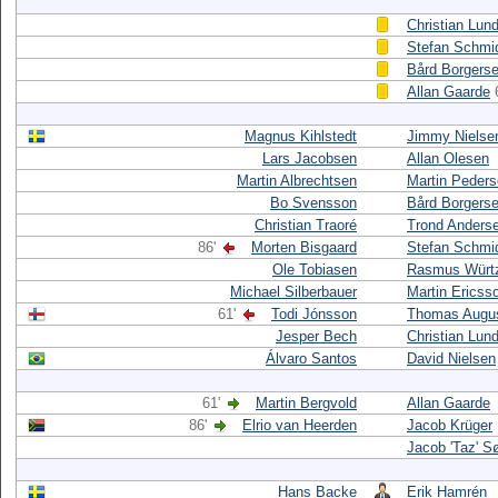
Christian Lun
Stefan Schmi
Bård Borgers
Allan Gaarde
Magnus Kihlstedt
Jimmy Nielse
Lars Jacobsen
Allan Olesen
Martin Albrechtsen
Martin Peder
Bo Svensson
Bård Borgers
Christian Traoré
Trond Anders
86'
Morten Bisgaard
Stefan Schmi
Ole Tobiasen
Rasmus Würt
Michael Silberbauer
Martin Ericss
61'
Todi Jónsson
Thomas Augus
Jesper Bech
Christian Lun
Álvaro Santos
David Nielsen
61'
Martin Bergvold
Allan Gaarde
86'
Elrio van Heerden
Jacob Krüger
Jacob 'Taz' S
Hans Backe
Erik Hamrén