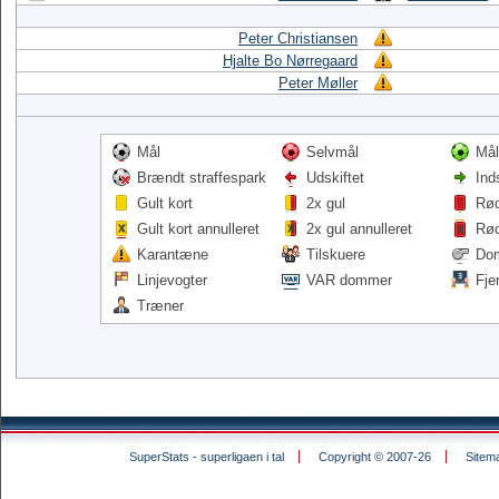
Peter Christiansen
Hjalte Bo Nørregaard
Peter Møller
Mål
Selvmål
Mål
Brændt straffespark
Udskiftet
Ind
Gult kort
2x gul
Rød
Gult kort annulleret
2x gul annulleret
Rød
Karantæne
Tilskuere
Do
Linjevogter
VAR dommer
Fje
Træner
SuperStats - superligaen i tal
Copyright © 2007-26
Sitem