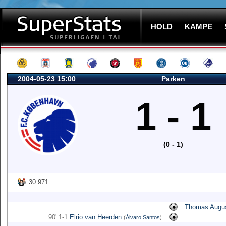
HOLD
KAMPE
2004-05-23 15:00
Parken
1 - 1
(0 - 1)
30.971
Thomas Augus
90' 1-1
Elrio van Heerden
(
Álvaro Santos
)