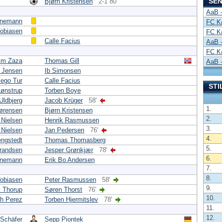
SEN
Bjørn Kristensen
2-1 80'
AaB 
nemann
FC K
Tobiasen
FC K
Calle Facius
AaB 
FC K
im Zaza
Thomas Gill
AaB 
 Jensen
Ib Simonsen
iego Tur
Calle Facius
STI
Lønstrup
Torben Boye
Uldbjerg
Jacob Krüger
58'
1.
ørensen
Bjørn Kristensen
2.
 Nielsen
Henrik Rasmussen
3.
 Nielsen
Jan Pedersen
76'
4.
ngstedt
Thomas Thomasberg
5.
randsen
Jesper Grønkjær
78'
6.
nemann
Erik Bo Andersen
7.
8.
Tobiasen
Peter Rasmussen
58'
9.
 Thorup
Søren Thorst
76'
10.
h Perez
Torben Hjermitslev
78'
11.
12.
 Schäfer
Sepp Piontek