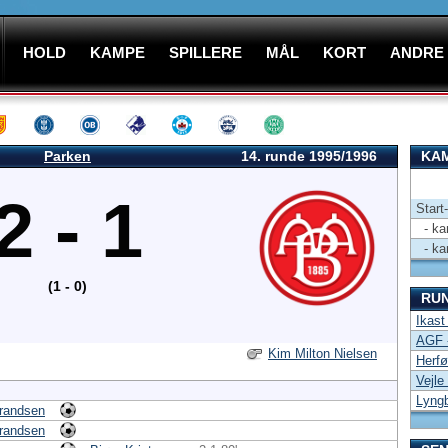
HOLD
KAMPE
SPILLERE
MÅL
KORT
ANDRE
Parken
14. runde 1995/1996
KAM
2 - 1
Start
- kam
- kam
(1 - 0)
RU
Ikast
AGF 
Kim Milton Nielsen
Herfø
Vejle
Lyng
randsen
randsen