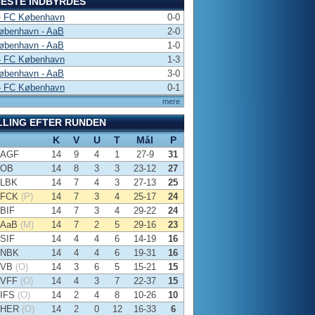
ESTE INDBYRDES
- FC København
0-0
øbenhavn - AaB
2-0
øbenhavn - AaB
1-0
- FC København
1-3
øbenhavn - AaB
3-0
- FC København
0-1
mere
LLING EFTER RUNDEN
K
V
U
T
Mål
P
AGF
14
9
4
1
27-9
31
OB
14
8
3
3
23-12
27
LBK
14
7
4
3
27-13
25
FCK
(P)
14
7
3
4
25-17
24
BIF
14
7
3
4
29-22
24
AaB
(M)
14
7
2
5
29-16
23
SIF
14
4
4
6
14-19
16
NBK
14
4
4
6
19-31
16
VB
(O)
14
3
6
5
15-21
15
VFF
(O)
14
4
3
7
22-37
15
IFS
(O)
14
2
4
8
10-26
10
HER
(O)
14
2
0
12
16-33
6