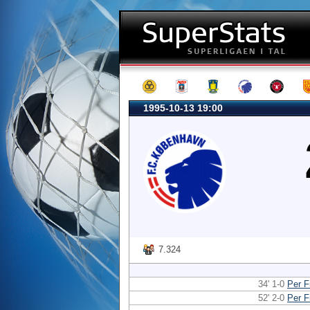
1995-10-13 19:00
7.324
34' 1-0
Per F
52' 2-0
Per F