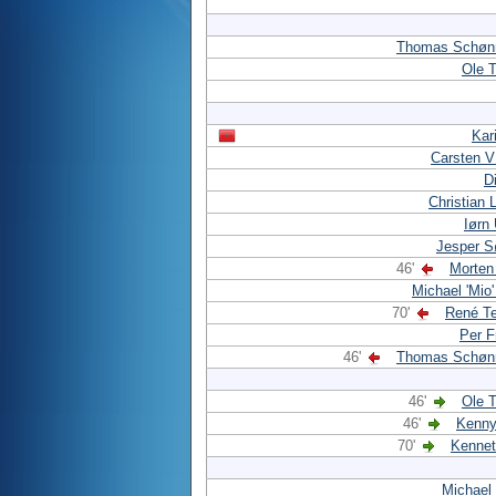
Thomas Schøn
Ole 
Kar
Carsten V
D
Christian 
Iørn 
Jesper S
46'
Morten
Michael 'Mio'
70'
René Te
Per F
46'
Thomas Schøn
46'
Ole 
46'
Kenny
70'
Kennet
Michael