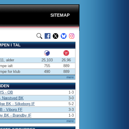
SITEMAP
PEN I TAL
-11, alder
25,103
26,96
pe ialt
755
889
pe for klub
490
889
mere
NDEN
 fS - OB
1-3
- Næstved BK
3-0
lge BK - Silkeborg IF
5-2
 B - Viborg FF
3-3
by BK - Brøndby IF
1-3
mere