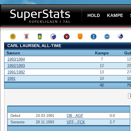
HOLD
KAMPE
CARL LAURSEN, ALL-TIME
Sæson
Kampe
Gu
1993/1994
7
12
1992/1993
12
20
1991/1992
13
27
1991
10
16
42
75
Debut
24.03.1991
OB - AGF
0-0
Seneste
28.11.1993
VFF - FCK
2-7